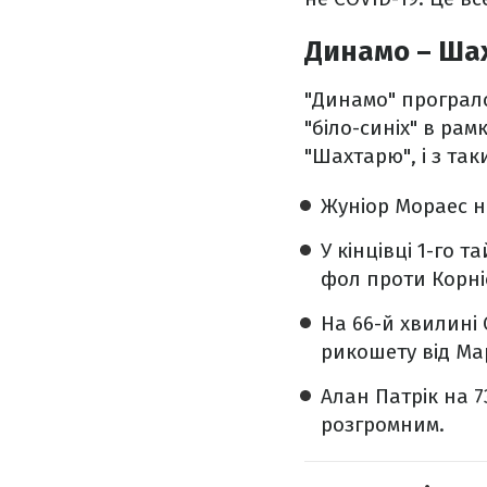
Динамо – Шах
"Динамо" програло
"біло-синіх" в рам
"Шахтарю", і з та
Жуніор Мораес н
У кінцівці 1-го 
фол проти Корні
На 66-й хвилині
рикошету від Ма
Алан Патрік на 
розгромним.