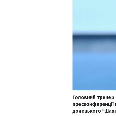
Головний тренер 
пресконференції 
донецького "Шахта