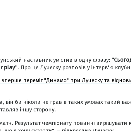
унський наставник умістив в одну фразу:
"Сьогод
r play"
. Про це Луческу розповів у інтерв'ю клуб
 вперше переміг "Динамо" при Луческу та віднови
а, він би ніколи не грав в таких умовах такий в
ставляв іншу сторону.
й матч. Результат чемпіонату повинні вирішувати 
е, що я хочу сказати", – підкреслив Луческу.