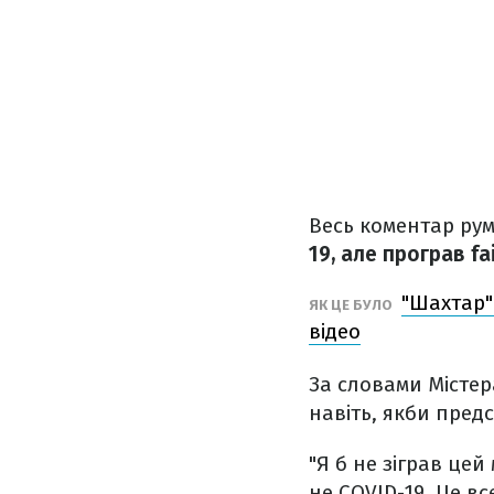
Весь коментар рум
19, але програв fai
"Шахтар"
ЯК ЦЕ БУЛО
відео
За словами Містер
навіть, якби пред
"Я б не зіграв це
не COVID-19. Це вс