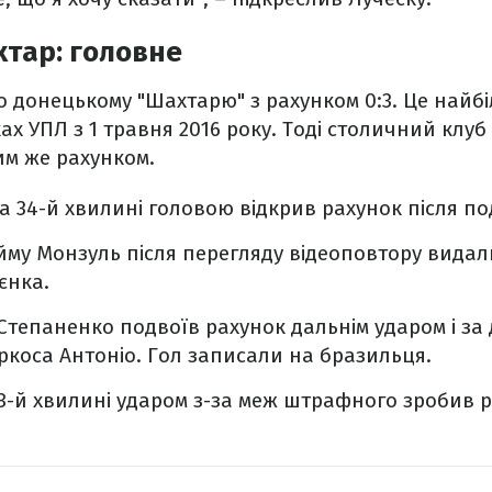
тар: головне
 донецькому "Шахтарю" з рахунком 0:3. Це найб
ках УПЛ з 1 травня 2016 року. Тоді столичний клу
ким же рахунком.
а 34-й хвилині головою відкрив рахунок після по
тайму Монзуль після перегляду відеоповтору вида
єнка.
 Степаненко подвоїв рахунок дальнім ударом і з
ркоса Антоніо. Гол записали на бразильця.
73-й хвилині ударом з-за меж штрафного зробив 