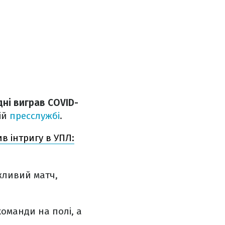
ні виграв COVID-
ній
пресслужбі
.
в інтригу в УПЛ:
ажливий матч,
команди на полі, а