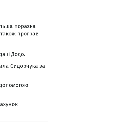
ільша поразка
б також програв
дачі Додо.
лила Сидорчука за
а допомогою
рахунок