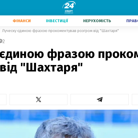
ФІНАНСИ
ІНВЕСТИЦІЇ
НЕРУХОМІСТЬ
ПРАВ
Луческу єдиною фразою прокоментував розгром від "Шахтаря"
2
 єдиною фразою проко
від "Шахтаря"