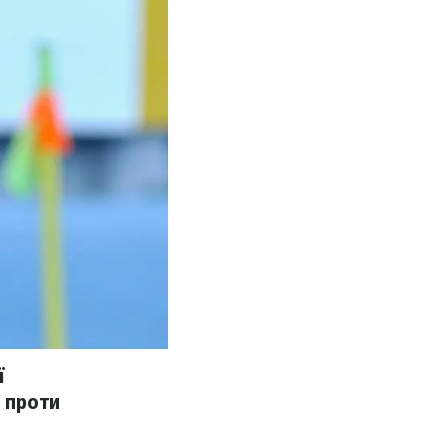
ї
 проти