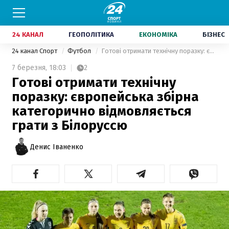
24 КАНАЛ
ГЕОПОЛІТИКА
ЕКОНОМІКА
БІЗНЕС
24 канал Спорт
Футбол
Готові отримати технічну поразку: європейська збірна категорично відмовляється грати з Білоруссю
7 березня,
18:03
2
Готові отримати технічну
поразку: європейська збірна
категорично відмовляється
грати з Білоруссю
Денис Іваненко