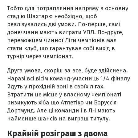
Тобто для потрапляння напряму в основну
стадію Шахтарю необхідно, щоб
реалізувались дві умови. По-перше, самі
донеччани мають виграти УПЛ. По-друге,
переможцем чинної Ліги чемпіонів має
стати клуб, що гарантував собі вихід в
турнір через чемпіонат.
Друга умова, скоріш за все, буде здійснена.
Наразі всі вісім команд-учасниць 1/4 фіналу
йдуть у прохідній зоні в своїх лігах.
Втратити це місце у власному чемпіонаті
ризикують хіба що Атлетіко чи Боруссія
Дортмунд. Але ці команди і в ЛЧ мають
найменше шансів на виграш титулу.
Крайній розіграш з двома