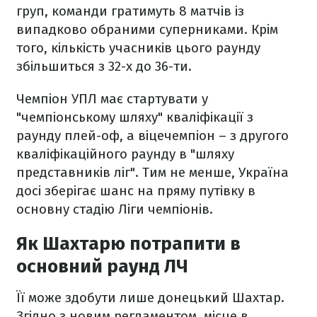
груп, команди гратимуть 8 матчів із
випадково обраними суперниками. Крім
того, кількість учасників цього раунду
збільшиться з 32-х до 36-ти.
Чемпіон УПЛ має стартувати у
"чемпіонському шляху" кваліфікації з
раунду плей-оф, а віцечемпіон – з другого
кваліфікаційного раунду в "шляху
представників ліг". Тим не менше, Україна
досі зберігає шанс на пряму путівку в
основну стадію Ліги чемпіонів.
Як Шахтарю потрапити в
основний раунд ЛЧ
Її може здобути лише донецький Шахтар.
Згідно з новим регламентом, місце в