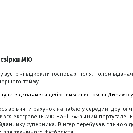
ксзірки МЮ
 зустрічі відкрили господарі поля. Голом відзнач
першого тайму.
цула відзначився дебютним асистом за Динамо у 
сь зрівняти рахунок на табло у середині другої ч
ився ексгравець МЮ Нані. 34-річний португалець 
данчику суперника. Вінгер перебував спиною до 
для технічного футболіста.