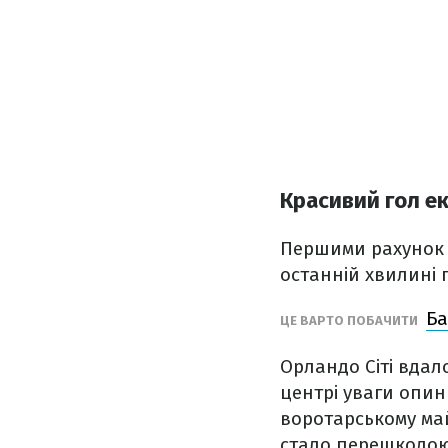
Красивий гол е
Першими рахунок у
останній хвилині 
Ба
ЦЕ ВАРТО ПОБАЧИТИ
Орландо Сіті вдало
центрі уваги опин
воротарському май
стало перешкодою 