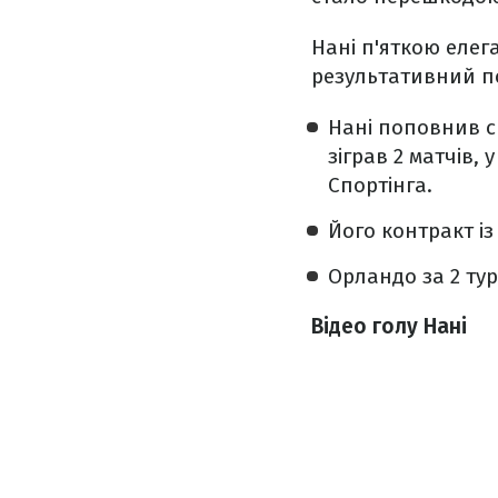
Нані п'яткою елег
результативний по
Нані поповнив ск
зіграв 2 матчів,
Спортінга.
Його контракт і
Орландо за 2 тур
Відео голу Нані