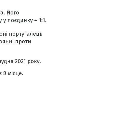
а. Його
у поєдинку – 1:1.
зоні португалець
тоянні проти
удня 2021 року.
 8 місце.