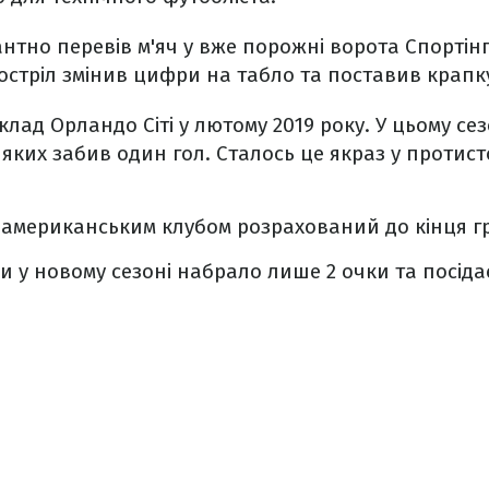
антно перевів м'яч у вже порожні ворота Спортінг
стріл змінив цифри на табло та поставив крапку 
лад Орландо Сіті у лютому 2019 року. У цьому се
 у яких забив один гол. Сталось це якраз у протис
з американським клубом розрахований до кінця гр
и у новому сезоні набрало лише 2 очки та посідає