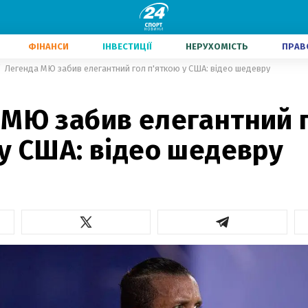
ФІНАНСИ
ІНВЕСТИЦІЇ
НЕРУХОМІСТЬ
ПРАВ
Легенда МЮ забив елегантний гол п'яткою у США: відео шедевру
 МЮ забив елегантний 
у США: відео шедевру