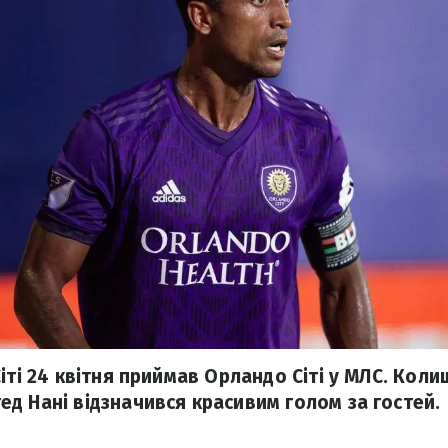
іті 24 квітня приймав Орландо Сіті у МЛС. Коли
д Нані відзначився красивим голом за гостей.