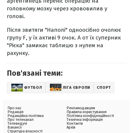
аргентинець переніс операцію на
головному мозку через крововилив у
голові.
Після звитяги "Наполі" одноосібно очолює
групу F, у їх активі 9 очок. А от їх суперник
"Рієка" замикає таблицю з нулем на
рахунку.
Пов'язані теми:
ФУТБОЛ
ЛІГА ЄВРОПИ
СПОРТ
Про нас
Рекламодавцям
Редакція
Правила користування
Редакційна політика
Політика конфіденційності
Про телеканал
Технічна інформація
Телеведучі
Контакти
Вакансії
Архів
Структура власності