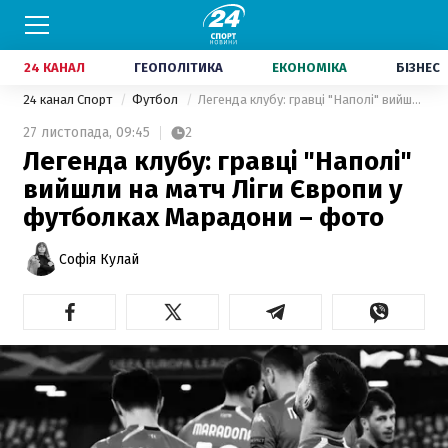
24 КАНАЛ
ГЕОПОЛІТИКА
ЕКОНОМІКА
БІЗНЕС
24 канал Спорт
Футбол
Легенда клубу: гравці "Наполі" вийшли на матч Ліги Європи у футболках Марадони – фото
27 листопада,
09:45
2
Легенда клубу: гравці "Наполі"
вийшли на матч Ліги Європи у
футболках Марадони – фото
Софія Кулай