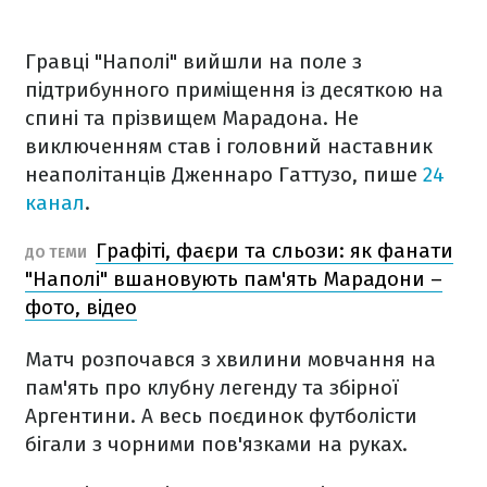
Гравці "Наполі" вийшли на поле з
підтрибунного приміщення із десяткою на
спині та прізвищем Марадона. Не
виключенням став і головний наставник
неаполітанців Дженнаро Гаттузо, пише
24
канал
.
Графіті, фаєри та сльози: як фанати
ДО ТЕМИ
"Наполі" вшановують пам'ять Марадони –
фото, відео
Матч розпочався з хвилини мовчання на
пам'ять про клубну легенду та збірної
Аргентини. А весь поєдинок футболісти
бігали з чорними пов'язками на руках.