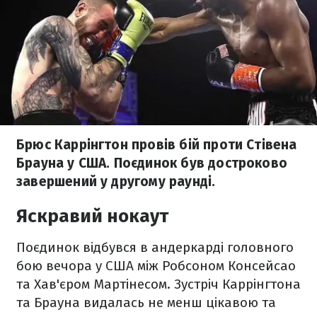
Брюс Каррінгтон провів бій проти Стівена
Брауна у США. Поєдинок був достроково
завершений у другому раунді.
Яскравий нокаут
Поєдинок відбувся в андеркарді головного
бою вечора у США між Робсоном Консейсао
та Хав'єром Мартінесом. Зустріч Каррінгтона
та Брауна видалась не менш цікавою та