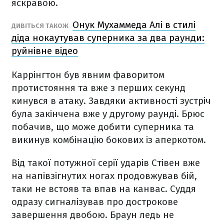
яскравою.
Онук Мухаммеда Алі в стилі
ДИВІТЬСЯ ТАКОЖ
діда нокаутував суперника за два раунди:
руйнівне відео
Каррінгтон був явним фаворитом
протистояння та вже з перших секунд
кинувся в атаку. Завдяки активності зустріч
була закінчена вже у другому раунді. Брюс
побачив, що може добити суперника та
викинув комбінацію бокових із аперкотом.
Від такої потужної серії ударів Стівен вже
на напівзігнутих ногах продовжував бій,
таки не встояв та впав на канвас. Суддя
одразу сигналізував про дострокове
завершення двобою. Браун ледь не