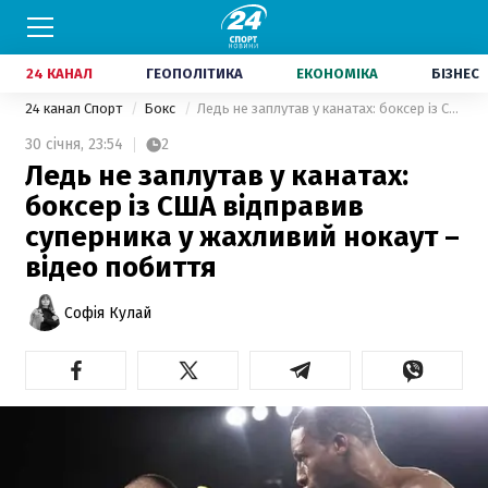
24 КАНАЛ
ГЕОПОЛІТИКА
ЕКОНОМІКА
БІЗНЕС
24 канал Спорт
Бокс
Ледь не заплутав у канатах: боксер із США відправив суперника у жахливий нокаут – відео побиття
30 січня,
23:54
2
Ледь не заплутав у канатах:
боксер із США відправив
суперника у жахливий нокаут –
відео побиття
Софія Кулай