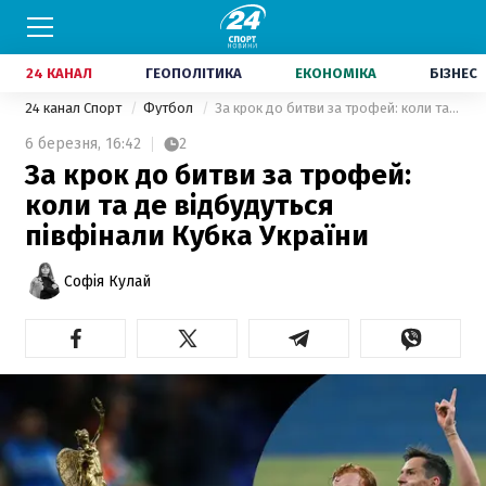
24 КАНАЛ
ГЕОПОЛІТИКА
ЕКОНОМІКА
БІЗНЕС
24 канал Спорт
Футбол
За крок до битви за трофей: коли та де відбудуться півфінали Кубка України
6 березня,
16:42
2
За крок до битви за трофей:
коли та де відбудуться
півфінали Кубка України
Софія Кулай