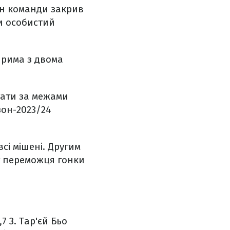
ан команди закрив
ши особистий
Прима з двома
тати за межами
зон-2023/24
сі мішені. Другим
т переможця гонки
,7
3. Тар'єй Бьо