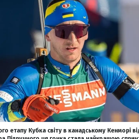
го етапу Кубка світу в канадському Кенморі в
ра Підручного ця гонка стала найкращою спри