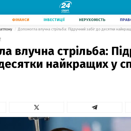
ФІНАНСИ
ІНВЕСТИЦІЇ
НЕРУХОМІСТЬ
ПРАВ
іатлону
Допомогла влучна стрільба: Підручний забіг до десятки найкращи
2
а влучна стрільба: Пі
 десятки найкращих у с