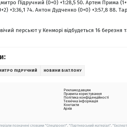
Дмитро Підручний (0+0) +1:28,5
50. Артем Прима (1+1
+2) +3:36,1
74. Антон Дудченко (0+0) +3:57,8
88. Тар
ічий персьют у Кенморі відбудеться 16 березня 
и:
МИТРО ПІДРУЧНИЙ
НОВИНИ БІАТЛОНУ
Рекламодавцям
Правила користування
Політика конфіденційності
Технічна інформація
Контакти
Архів
теріали позначені словами "Спецпроєкт", "Партнерський матеріал", "Експерт