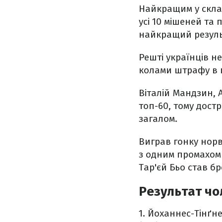
Найкращим у склад
усі 10 мішеней та
найкращий результ
Решті українців н
колами штрафу в п
Віталій Мандзин, 
топ-60, тому дост
загалом.
Виграв гонку норв
з одним промахом
Тар'єй Бьо став б
Результат чо
1. Йоханнес-Тінґнес