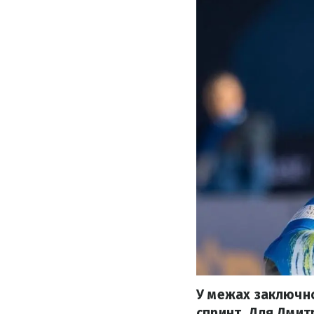
У межах заключно
спринт. Для Дмит