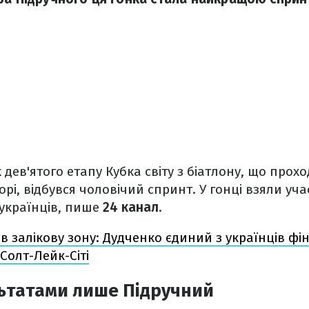
 дев'ятого етапу Кубка світу з біатлону, що прохо
рі, відбувся чоловічий спринт. У гонці взяли уча
 українців, пише
24 канал
.
в залікову зону: Дудченко єдиний з українців фі
Солт-Лейк-Сіті
льтатами лише Підручний