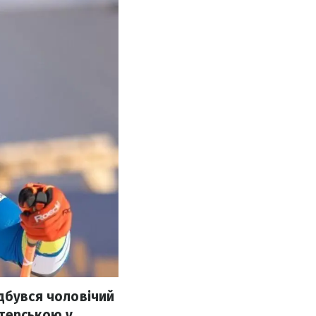
ідбувся чоловічий
нтерською у