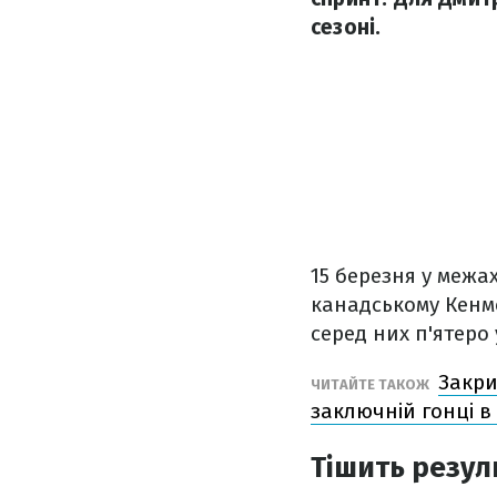
сезоні.
15 березня у межах
канадському Кенмо
серед них п'ятеро
Закри
ЧИТАЙТЕ ТАКОЖ
заключній гонці в 
Тішить резу