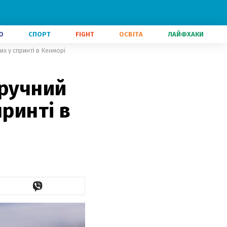
О
СПОРТ
FIGHT
ОСВІТА
ЛАЙФХАКИ
х у спринті в Кенморі
дручний
принті в