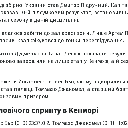
і збірної України став Дмитро Підручний. Капіт
 показав 10-й підсумковий результат, встановив
ат сезону в даній дисципліні.
е вдалося забігти до залікової зони. Лише Артем 
асиві кваліфікувався до гонки переслідування.
Антон Дудченко та Тарас Лесюк показали резуль
роково завершили не лише етап у Кенморі, а й се
ежець Йоганнес-Тінґнес Бьо, якому підкорилися в
 став італієць Томмазо Джакомел, а старший бра
ронзовим призером.
ловічого спринту в Кенморі
 Бьо (0+0) 23:37,0
2. Томмазо Джакомел (0+1) +1:02