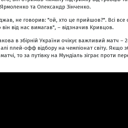
 Ярмоленко та Олександр Зінченко.
жав, не говорив: "ой, хто це прийшов?". Всі все 
 він від нас вимагав", – відзначив Кривцов.
кова в збірній України очікує важливий матч – 
налі плей-офф відбору на чемпіонат світу. Якщо з
матчі, то за путівку на Мундіаль зіграє проти п