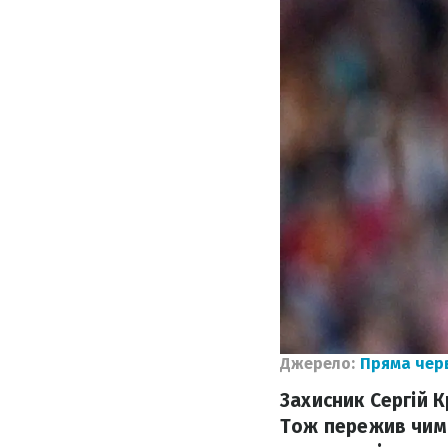
Джерело:
Пряма чер
Захисник Сергій К
Тож пережив чима