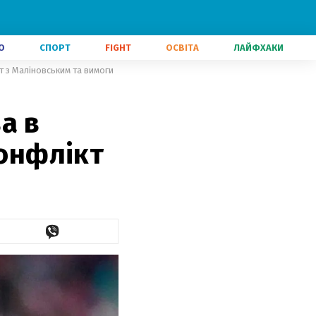
О
СПОРТ
FIGHT
ОСВІТА
ЛАЙФХАКИ
т з Маліновським та вимоги
а в
конфлікт