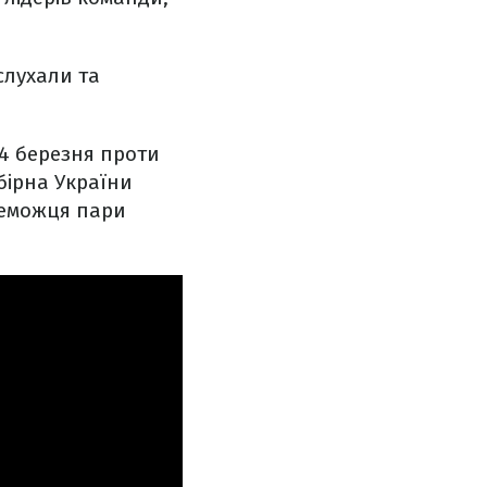
слухали та
24 березня проти
бірна України
ереможця пари