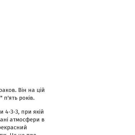
аков. Він на цій
п'ять років.
 4-3-3, при якій
лані атмосфери в
прекрасний