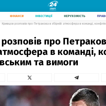
ФІНАНСИ
ІНВЕСТИЦІЇ
НЕРУХОМІСТЬ
ПРАВ
Кривцов розповів про Петракова в збірній: атмосфера в команді, конфлік
 розповів про Петраков
 атмосфера в команді, 
вським та вимоги