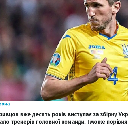
вона
ривцов вже десять років виступає за збірну Укр
ло тренерів головної команди. І може порівня