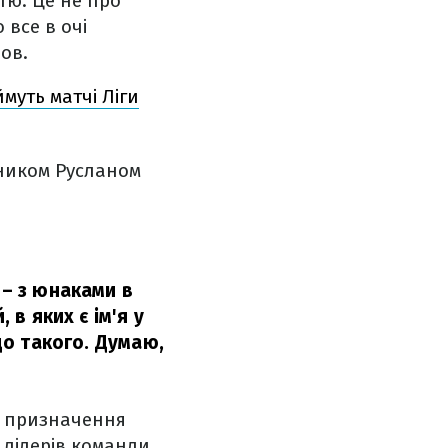
стю. Це не про
 все в очі
цов.
муть матчі Ліги
сником Русланом
 – з юнаками в
 в яких є ім'я у
 до такого. Думаю,
и призначення
 лідерів команди,