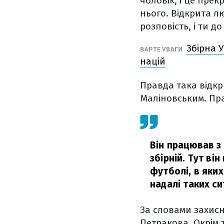
чоловік, і це прек
нього. Відкрита л
розповість, і ти д
Збірна У
ВАРТЕ УВАГИ
націй
Правда така відкр
Маліновським. Пра
Він працював з 
збірній. Тут ві
футболі, в яких
надалі таких си
За словами захисн
Петракова. Окрім т