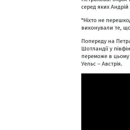
серед яких Андрій
"Ніхто не перешкод
виконували те, що
Попереду на Петра
Шотландії у півфі
переможе в цьому 
Уельс – Австрія.