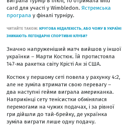
виграла турнір в Ілклі, то отримала wild
card для участі у Wimbledon.
Ястремська
програла
у фіналі турніру.
ЧИТАЙТЕ ТАКОЖ:
КРУГОВА НЕДАЛЕКІСТЬ, АБО ЧОМУ В УКРАЇНІ
ЗНИКАЮТЬ ЛЕГЕНДАРНІ СПОРТИВНІ КЛУБИ?
Значно напруженіший матч вийшов у іншої
українки – Марти Костюк. Їй протистояла
147-ма ракетка світу Крісті Ан зі США.
Костюк у першому сеті повела у рахунку 4:2,
але не зуміла втримати свою перевагу –
два наступні гейми виграла американка.
Наприкінці сету тенісистки обмінялися
перемогами на чужих подачах, і за рівної
гри дійшли до тай-брейку, де українка
зуміла виграти лише одну подачу.