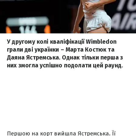
У другому колі кваліфікації Wimbledon
грали дві українки – Марта Костюк та
Даяна Ястремська. Однак тільки перша з
них змогла успішно подолати цей раунд.
Першою на корт вийшла Ястремська. Її