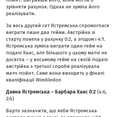
зрівняти рахунок. Однак не зуміла його
реалізувати.
За весь другий сет Ястремська спромоглася
виграти лише два гейми. Австрійка зі
старту повела у рахунку 0:2, а згодом і 4:1.
Ястремська зуміла виграти один гейм на
подачі Хаас, але більшого у цьому матчі не
досягла – у восьмому геймі на своїй подачі
австрійка з третьої спроби реалізувала
матч-пойнт. Саме вона виходить у фіналі
кваліфікації Wimbledon
Даяна Ястремська – Барбара Хаас 0:2
(4:6,
2:6)
Варто зазначити, що якби Ястремська