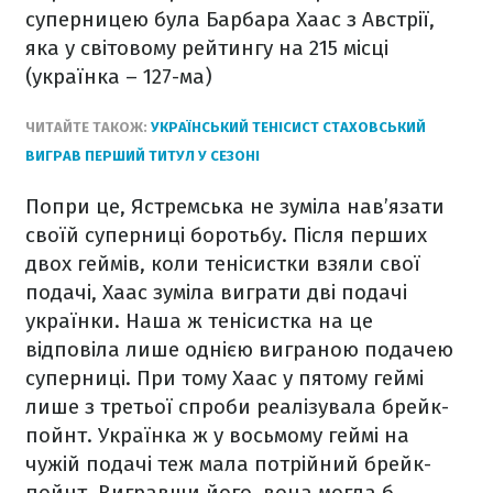
суперницею була Барбара Хаас з Австрії,
яка у світовому рейтингу на 215 місці
(українка – 127-ма)
ЧИТАЙТЕ ТАКОЖ:
УКРАЇНСЬКИЙ ТЕНІСИСТ СТАХОВСЬКИЙ
ВИГРАВ ПЕРШИЙ ТИТУЛ У СЕЗОНІ
Попри це, Ястремська не зуміла нав’язати
своїй суперниці боротьбу. Після перших
двох геймів, коли тенісистки взяли свої
подачі, Хаас зуміла виграти дві подачі
українки. Наша ж тенісистка на це
відповіла лише однією виграною подачею
суперниці. При тому Хаас у пятому геймі
лише з третьої спроби реалізувала брейк-
пойнт. Українка ж у восьмому геймі на
чужій подачі теж мала потрійний брейк-
пойнт. Вигравши його, вона могла б