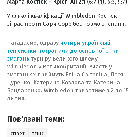
Марта Костюк – Крісті Ан 2:1
(6:7 (1), 6:3, 9:7)
У фіналі кваліфікації Wimbledon Костюк
зіграє проти Сари Соррібес Тормо з Іспанії.
Нагадаємо, одразу
чотири українські
тенісистки потрапили до основної сітки
змагань
турніру Великого шлему –
Wimbledon у Великобританії. Участь у
змаганнях приймуть Еліна Світоліна, Леся
Цуренко, Катерина Козлова та Катерина
Бондаренко.
Wimbledon триватиме з 2 по 15
липня.
Пов'язані теми:
СПОРТ
ТЕНІС