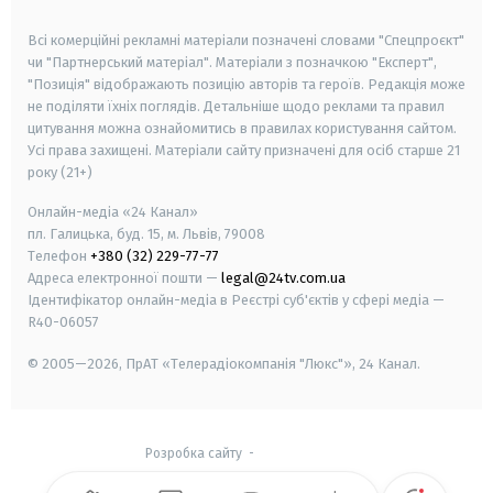
smart tv
samsung smart tv
Всі комерційні рекламні матеріали позначені словами "Спецпроєкт"
чи "Партнерський матеріал". Матеріали з позначкою "Експерт",
"Позиція" відображають позицію авторів та героїв. Редакція може
не поділяти їхніх поглядів. Детальніше щодо реклами та правил
цитування можна ознайомитись в правилах користування сайтом.
Усі права захищені.
Матеріали сайту призначені для осіб старше
21
року (21+)
Онлайн-медіа «24 Канал»
пл. Галицька, буд. 15, м. Львів, 79008
Телефон
+380 (32) 229-77-77
Адреса електронної пошти —
legal@24tv.com.ua
Ідентифікатор онлайн-медіа в Реєстрі суб'єктів у сфері медіа —
R40-06057
© 2005—2026,
ПрАТ «Телерадіокомпанія "Люкс"», 24 Канал.
Розробка сайту
-