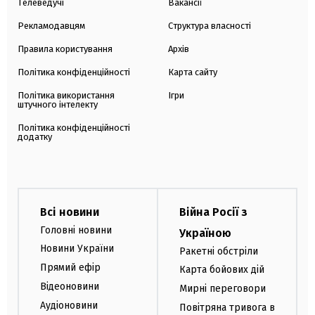
Телеведучі
Вакансії
Рекламодавцям
Структура власності
Правила користування
Архів
Політика конфіденційності
Карта сайту
Політика використання
Ігри
штучного інтелекту
Політика конфіденційності
додатку
Всі новини
Війна Росії з
Головні новини
Україною
Новини України
Ракетні обстріли
Прямий ефір
Карта бойових дій
Відеоновини
Мирні переговори
Аудіоновини
Повітряна тривога в