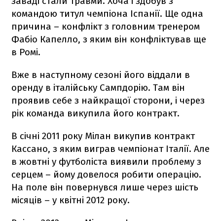
заваді стали травми. Хоча і здобув з
командою титул чемпіона Іспанії. Ще одна
причина – конфлікт з головним тренером
Фабіо Капелло, з яким він конфліктував ще
в Ромі.
Вже в наступному сезоні його віддали в
оренду в італійську Сампдорію. Там він
проявив себе з найкращої сторони, і через
рік команда викупила його контракт.
В січні 2011 року Мілан викупив контракт
Кассано, з яким виграв чемпіонат Італії. Але
в жовтні у футболіста виявили проблему з
серцем – йому довелося робити операцію.
На поле він повернувся лише через шість
місяців – у квітні 2012 року.