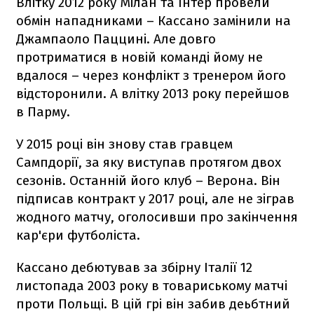
Влітку 2012 року Мілан та Інтер провели
обмін нападниками – Кассано замінили на
Джампаоло Паццині. Але довго
протриматися в новій команді йому не
вдалося – через конфлікт з тренером його
відсторонили. А влітку 2013 року перейшов
в Парму.
У 2015 році він знову став гравцем
Сампдорії, за яку виступав протягом двох
сезонів. Останній його клуб – Верона. Він
підписав контракт у 2017 році, але не зіграв
жодного матчу, оголосивши про закінчення
кар'єри футболіста.
Кассано дебютував за збірну Італії 12
листопада 2003 року в товариському матчі
проти Польщі. В цій грі він забив деьбтний