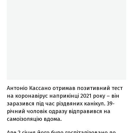
Антоніо Кассано отримав позитивний тест
на коронавірус наприкінці 2021 року – він
заразився під час різдвяних канікул. 39-
річний чоловік одразу відправився на
самоізоляцію вдома.
Але 2 січня його було госпіталізовано до