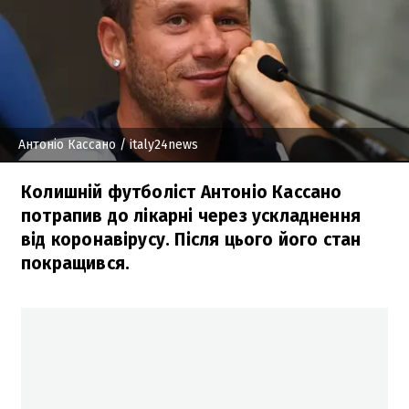
Антоніо Кассано
/ italy24news
Колишній футболіст Антоніо Кассано
потрапив до лікарні через ускладнення
від коронавірусу. Після цього його стан
покращився.