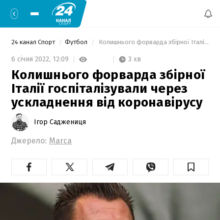
24 канал Спорт
Футбол
 Колишнього форварда збірної Італії госпіталізували через ускладнення від коронавірусу 
3 хв
6 січня 2022,
12:09
Колишнього форварда збірної
Італії госпіталізували через
ускладнення від коронавірусу
Ігор Саджениця
Джерело:
Marca