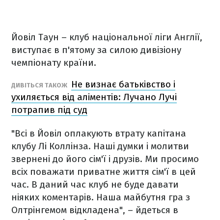
Йовіл Таун – клуб національної ліги Англії,
виступає в п'ятому за силою дивізіону
чемпіонату країни.
Не визнає батьківство і
ДИВІТЬСЯ ТАКОЖ
ухиляється від аліментів: Лучано Лучі
потрапив під суд
"Всі в Йовіл оплакують втрату капітана
клубу Лі Коллінза. Наші думки і молитви
звернені до його сім'ї і друзів. Ми просимо
всіх поважати приватне життя сім'ї в цей
час. В даний час клуб не буде давати
ніяких коментарів. Наша майбутня гра з
Олтрінгемом відкладена", – йдеться в