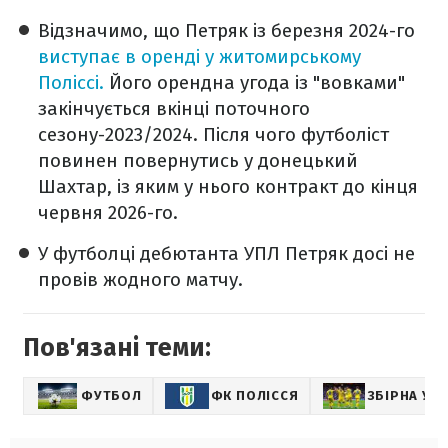
Відзначимо, що Петряк із березня 2024-го
виступає в оренді у житомирському
Поліссі.
Його орендна угода із "вовками"
закінчується вкінці поточного
сезону-2023/2024. Після чого футболіст
повинен повернутись у донецький
Шахтар, із яким у нього контракт до кінця
червня 2026-го.
У футболці дебютанта УПЛ Петряк досі не
провів жодного матчу.
Пов'язані теми:
ФУТБОЛ
ФК ПОЛІССЯ
ЗБІРНА УК