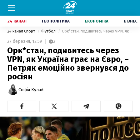
24 КАНАЛ
ГЕОПОЛІТИКА
ЕКОНОМІКА
БІЗНЕС
24 канал Спорт
Футбол
Орк*стан, подивитесь через VPN, як Україна грає на Євро, – Петряк емоційно звернувся до росіян
27 березня,
12:59
2
Орк*стан, подивитесь через
VPN, як Україна грає на Євро, –
Петряк емоційно звернувся до
росіян
Софія Кулай