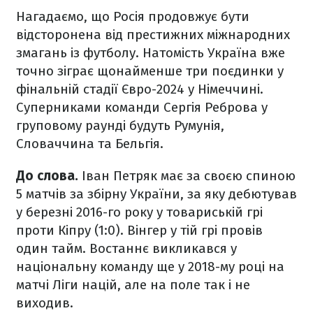
Нагадаємо, що Росія продовжує бути
відсторонена від престижних міжнародних
змагань із футболу. Натомість Україна вже
точно зіграє щонайменше три поєдинки у
фінальній стадії Євро-2024 у Німеччині.
Суперниками команди Сергія Реброва у
груповому раунді будуть Румунія,
Словаччина та Бельгія.
До слова.
Іван Петряк має за своєю спиною
5 матчів за збірну України, за яку дебютував
у березні 2016-го року у товариській грі
проти Кіпру (1:0). Вінгер у тій грі провів
один тайм. Востаннє викликався у
національну команду ще у 2018-му році на
матчі Ліги націй, але на поле так і не
виходив.