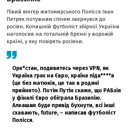
Лівий вінгер житомирського Полісся Іван
Петряк потужним спічем звернувся до
росіян. Колишній футболіст збірної України
наголосив на тотальній брехні у ворожій
країні, у яку повірять росіяни.
Орк*стан, подивитесь через VPN, як
Україна грає на Євро, країна піда****в
(це без матюків, це так в родині
прийнято). Потім Путін скаже, що РАБзія
у фіналі Євро обіграла Бразилію.
Алкашам буде привід бухнути, всі інші
схавають, future,
– написав футболіст
Полісся.