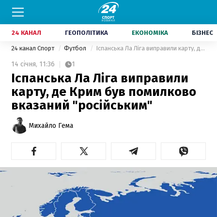
24 КАНАЛ
ГЕОПОЛІТИКА
ЕКОНОМІКА
БІЗНЕС
24 канал Спорт
Футбол
Іспанська Ла Ліга виправили карту, де Крим був помилково вказаний "російським"
14 січня,
11:36
1
Іспанська Ла Ліга виправили
карту, де Крим був помилково
вказаний "російським"
Михайло Гема