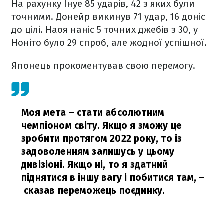
На рахунку Інуе 85 ударів, 42 з яких були
точними. Донейр викинув 71 удар, 16 доніс
до цілі. Наоя наніс 5 точних джебів з 30, у
Ноніто було 29 спроб, але жодної успішної.
Японець прокоментував свою перемогу.
Моя мета – стати абсолютним
чемпіоном світу. Якщо я зможу це
зробити протягом 2022 року, то із
задоволенням залишусь у цьому
дивізіоні. Якщо ні, то я здатний
піднятися в іншу вагу і побитися там,
–
сказав переможець поєдинку.