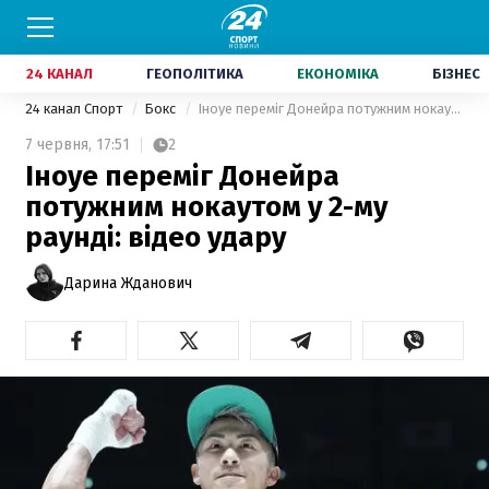
24 КАНАЛ
ГЕОПОЛІТИКА
ЕКОНОМІКА
БІЗНЕС
24 канал Спорт
Бокс
Іноуе переміг Донейра потужним нокаутом у 2-му раунді: відео удару
7 червня,
17:51
2
Іноуе переміг Донейра
потужним нокаутом у 2-му
раунді: відео удару
Дарина Жданович