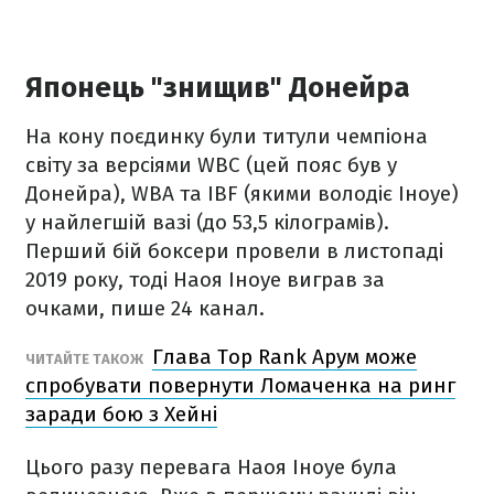
Японець "знищив" Донейра
На кону поєдинку були титули чемпіона
світу за версіями WBC (цей пояс був у
Донейра), WBA та IBF (якими володіє Іноуе)
у найлегшій вазі (до 53,5 кілограмів).
Перший бій боксери провели в листопаді
2019 року, тоді Наоя Іноуе виграв за
очками, пише 24 канал.
Глава Top Rank Арум може
ЧИТАЙТЕ ТАКОЖ
спробувати повернути Ломаченка на ринг
заради бою з Хейні
Цього разу перевага Наоя Іноуе була