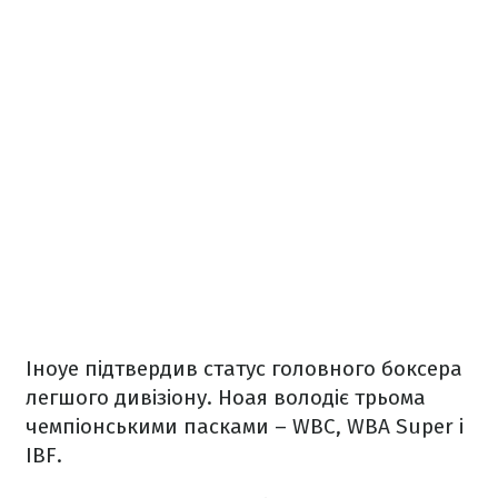
Іноуе підтвердив статус головного боксера
легшого дивізіону. Ноая володіє трьома
чемпіонськими пасками – WBC, WBA Super і
IBF.