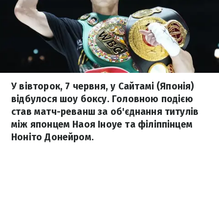
У вівторок, 7 червня, у Сайтамі (Японія)
відбулося шоу боксу. Головною подією
став матч-реванш за об'єднання титулів
між японцем Наоя Іноуе та філіппінцем
Ноніто Донейром.