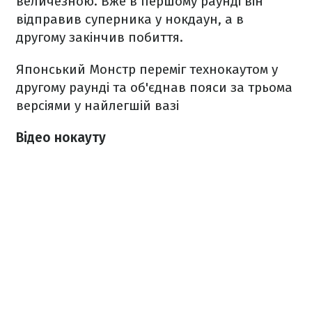
величезною. Вже в першому раунді він
відправив суперника у нокдаун, а в
другому закінчив побиття.
Японський Монстр переміг технокаутом у
другому раунді та об'єднав пояси за трьома
версіями у найлегшій вазі
Відео нокауту