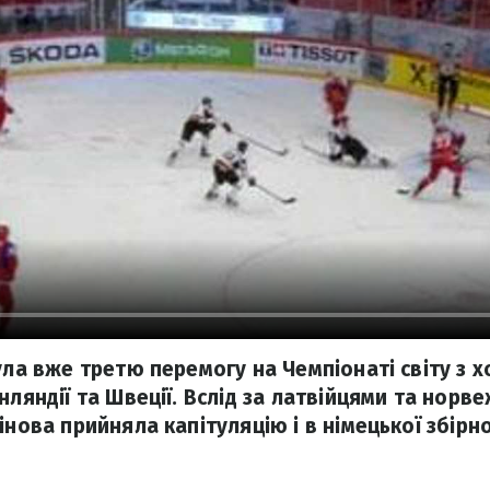
ула вже третю перемогу на Чемпіонаті світу з 
нляндії та Швеції. Вслід за латвійцями та нор
інова прийняла капітуляцію і в німецької збірно