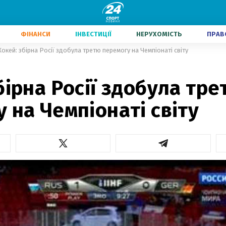
ФІНАНСИ
ІНВЕСТИЦІЇ
НЕРУХОМІСТЬ
ПРАВ
Хокей: збірна Росії здобула третю перемогу на Чемпіонаті світу
бірна Росії здобула тр
 на Чемпіонаті світу