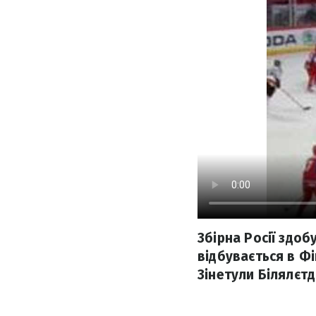
Збірна Росії здоб
відбувається в Фі
Зінетули Білялєтд