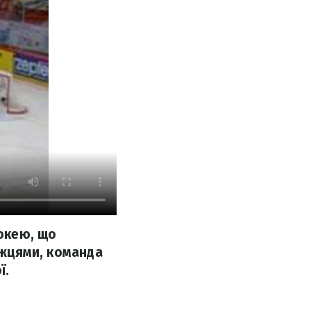
хокею, що
вежцями, команда
ї.