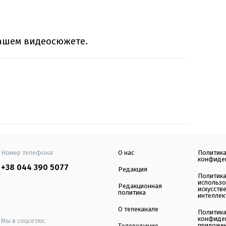
ашем видеосюжете.
Номер телефона:
О нас
Политик
конфиде
+38 044 390 5077
Редакция
Политик
использ
Редакционная
искусств
политика
интеллек
О телеканале
Политик
конфиде
Мы в соцсетях:
приложе
Телеведущие