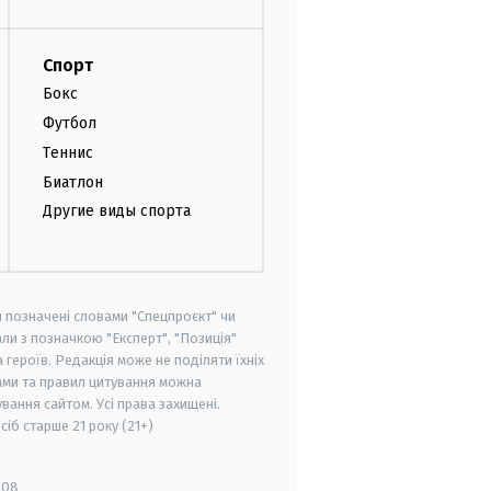
Спорт
Бокс
Футбол
Теннис
Биатлон
Другие виды спорта
и позначені словами "Спецпроєкт" чи
ли з позначкою "Експерт", "Позиція"
героїв. Редакція може не поділяти їхніх
ами та правил цитування можна
вання сайтом. Усі права захищені.
осіб старше
21 року (21+)
008