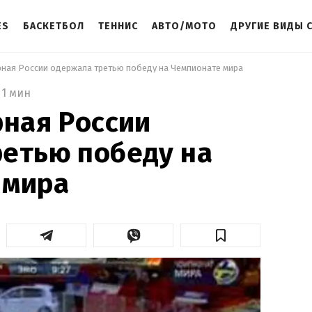
ES
БАСКЕТБОЛ
ТЕННИС
АВТО/МОТО
ДРУГИЕ ВИДЫ 
орная России одержала третью победу на Чемпионате мира 
1 мин
рная России
етью победу на
 мира