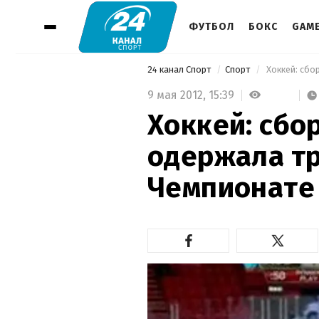
ФУТБОЛ
БОКС
GAM
24 канал Спорт
Спорт
 Хоккей: сб
9 мая 2012,
15:39
Хоккей: сбо
одержала тр
Чемпионате