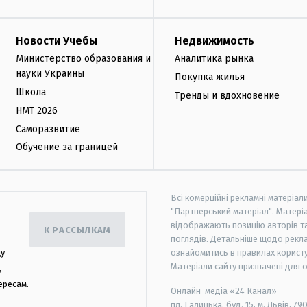
Новости Учебы
Недвижимость
Министерство образования и
Аналитика рынка
науки Украины
Покупка жилья
Школа
Тренды и вдохновение
НМТ 2026
Саморазвитие
Обучение за границей
Всі комерційні рекламні матеріал
"Партнерський матеріал". Матеріа
відображають позицію авторів та 
К РАССЫЛКАМ
поглядів. Детальніше щодо рекл
цу
ознайомитись в правилах користу
Матеріали сайту призначені для 
,
ересам.
Онлайн-медіа «24 Канал»
пл. Галицька, буд. 15, м. Львів, 79