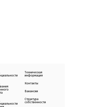
а
Техническая
нциальности
информация
а
Контакты
ования
енного
Вакансии
та
Структура
а
собственности
нциальности
ния