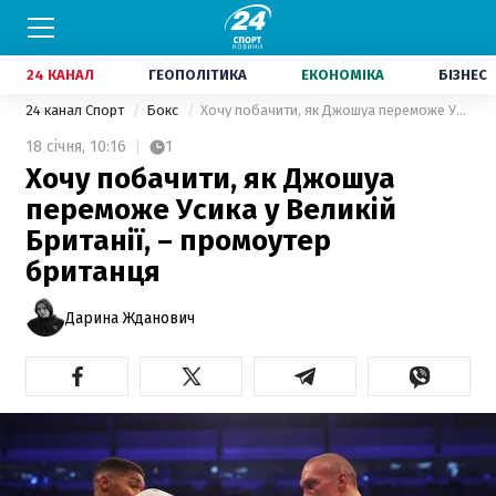
24 КАНАЛ
ГЕОПОЛІТИКА
ЕКОНОМІКА
БІЗНЕС
24 канал Спорт
Бокс
Хочу побачити, як Джошуа переможе Усика у Великій Британії, – промоутер британця
18 січня,
10:16
1
Хочу побачити, як Джошуа
переможе Усика у Великій
Британії, – промоутер
британця
Дарина Жданович