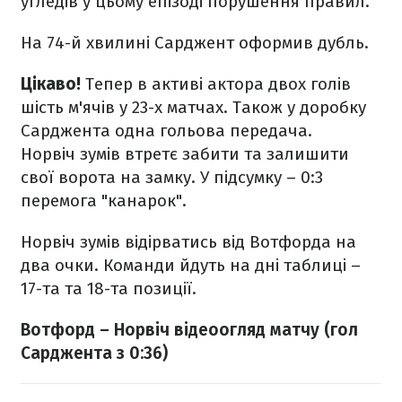
угледів у цьому епізоді порушення правил.
На 74-й хвилині Сарджент оформив дубль.
Цікаво!
Тепер в активі актора двох голів
шість м'ячів у 23-х матчах. Також у доробку
Сарджента одна гольова передача.
Норвіч зумів втретє забити та залишити
свої ворота на замку. У підсумку – 0:3
перемога "канарок".
Норвіч зумів відірватись від Вотфорда на
два очки. Команди йдуть на дні таблиці –
17-та та 18-та позиції.
Вотфорд – Норвіч відеоогляд матчу (гол
Сарджента з 0:36)