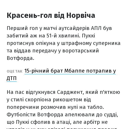
Красень-гол від Норвіча
Перший гол у матчі аутсайдерів АПЛ був
забитий аж на 51-й хвилині. Пуккі
протиснув опікуна у штрафному суперника
та віддав передачу у воротарський
Вотфорда.
15-річний брат Мбаппе потрапив у
ОЦЕ ТАК
ДТП
На пас відгукнувся Сарджент, який п'яткою
у стилі скорпіона рикошетом від
поперечини розмочив нулі на табло.
Футболісти Вотфорда апелювали до судді,
що Пуккі сфолив в атаці, але арбітр не