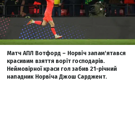
Матч АПЛ Вотфорд – Норвіч запам'ятався
красивим взяття воріт господарів.
Неймовірної краси гол забив 21-річний
нападник Норвіча Джош Сарджент.