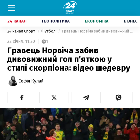
24 КАНАЛ
ГЕОПОЛІТИКА
ЕКОНОМІКА
БІЗНЕС
24 канал Спорт
Футбол
Гравець Норвіча забив дивовижний гол п'яткою у стилі скорпіона: відео шедевру
22 січня,
11:20
1
Гравець Норвіча забив
дивовижний гол п'яткою у
стилі скорпіона: відео шедевру
Софія Кулай