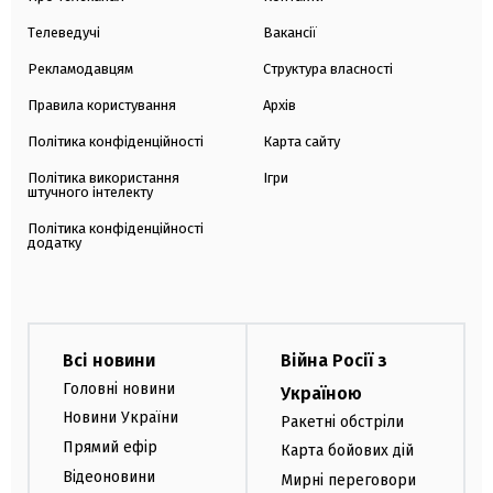
Телеведучі
Вакансії
Рекламодавцям
Структура власності
Правила користування
Архів
Політика конфіденційності
Карта сайту
Політика використання
Ігри
штучного інтелекту
Політика конфіденційності
додатку
Всі новини
Війна Росії з
Головні новини
Україною
Новини України
Ракетні обстріли
Прямий ефір
Карта бойових дій
Відеоновини
Мирні переговори