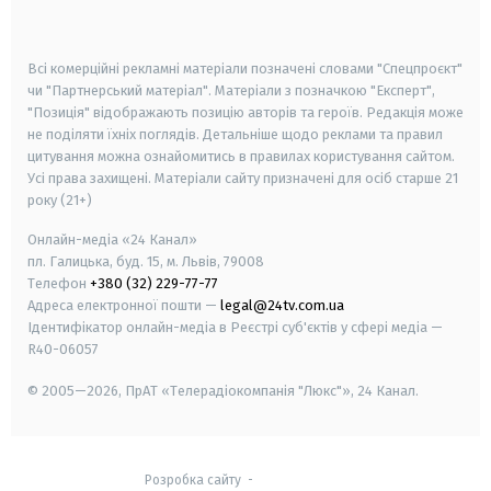
smart tv
samsung smart tv
Всі комерційні рекламні матеріали позначені словами "Спецпроєкт"
чи "Партнерський матеріал". Матеріали з позначкою "Експерт",
"Позиція" відображають позицію авторів та героїв. Редакція може
не поділяти їхніх поглядів. Детальніше щодо реклами та правил
цитування можна ознайомитись в правилах користування сайтом.
Усі права захищені.
Матеріали сайту призначені для осіб старше
21
року (21+)
Онлайн-медіа «24 Канал»
пл. Галицька, буд. 15, м. Львів, 79008
Телефон
+380 (32) 229-77-77
Адреса електронної пошти —
legal@24tv.com.ua
Ідентифікатор онлайн-медіа в Реєстрі суб'єктів у сфері медіа —
R40-06057
© 2005—2026,
ПрАТ «Телерадіокомпанія "Люкс"», 24 Канал.
Розробка сайту
-