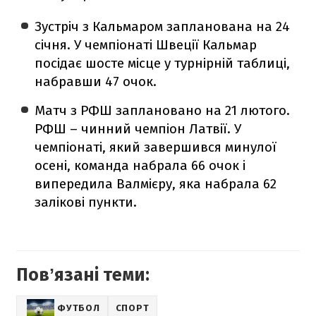
Зустріч з Кальмаром запланована на 24
січня. У чемпіонаті Швеції Кальмар
посідає шосте місце у турнірній таблиці,
набравши 47 очок.
Матч з РФШ заплановано на 21 лютого.
РФШ – чинний чемпіон Латвії. У
чемпіонаті, який завершився минулої
осені, команда набрала 66 очок і
випередила Валмієру, яка набрала 62
залікові пункти.
Повʼязані теми:
ФУТБОЛ
СПОРТ