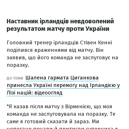
Наставник ірландців невдоволений
результатом матчу проти України
Головний тренер ірландців Стівен Кенні
поділився враженнями від матчу. Він
заявив, що його команда не заслуговує на
поразку.
Шалена гармата Циганкова
ДО ТЕМИ
принесла Україні перемогу над Ірландією у
Лізі націй: відеоогляд
"Я казав після матчу з Вірменією, що моя
команда не заслуговувала на поразку. Те
саме я готовий сказати й зараз. Ми
непогано почали й притисли суперника в