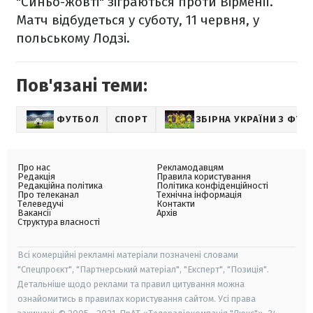
"Синьо-жовті" зіграються проти Вірменії.
Матч відбудеться у суботу, 11 червня, у
польському Лодзі.
Пов'язані теми:
ФУТБОЛ
СПОРТ
ЗБІРНА УКРАЇНИ З ФУТ
Про нас
Рекламодавцям
Редакція
Правила користування
Редакційна політика
Політика конфіденційності
Про телеканал
Технічна інформація
Телеведучі
Контакти
Вакансії
Архів
Структура власності
Всі комерційні рекламні матеріали позначені словами
"Спецпроєкт", "Партнерський матеріал", "Експерт", "Позиція".
Детальніше щодо реклами та правил цитування можна
ознайомитись в правилах користування сайтом. Усі права