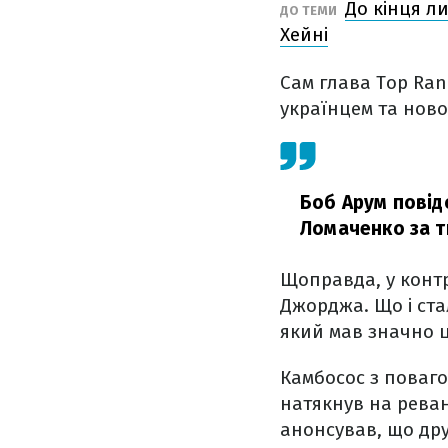
До кінця л
ДО ТЕМИ
Хейні
Сам глава Top Ran
українцем та ново
Боб Арум повід
Ломаченко за ти
Щоправда, у контр
Джорджа. Що і ста
який мав значно ц
Камбосос з поваг
натякнув на реван
анонсував, що дру