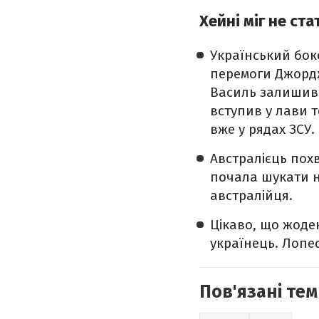
Хейні міг не ст
Український бок
перемоги Джорд
Василь залишивс
вступив у лави 
вже у рядах ЗСУ.
Австралієць пох
почала шукати н
австралійця.
Цікаво, що жоде
українець. Лопес
Пов'язані тем