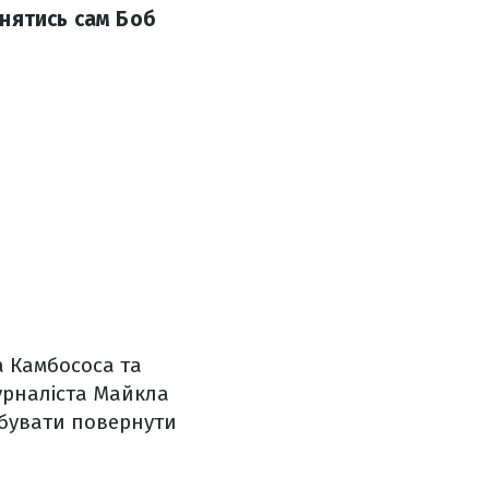
нятись сам Боб
а Камбососа та
журналіста Майкла
обувати повернути