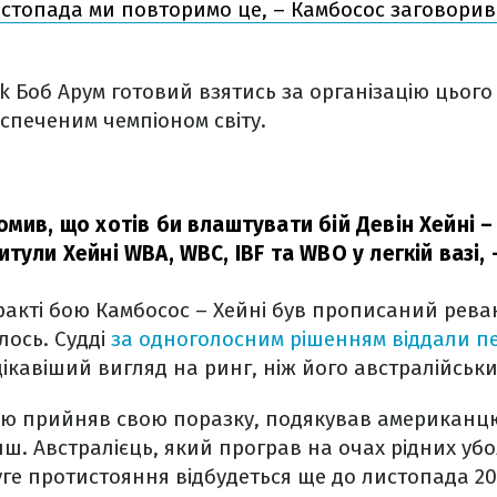
истопада ми повторимо це, – Камбосос заговорив
k Боб Арум готовий взятись за організацію цього
спеченим чемпіоном світу.
омив, що хотів би влаштувати бій Девін Хейні –
тули Хейні WBA, WBC, IBF та WBO у легкій вазі,
–
акті бою Камбосос – Хейні був прописаний рева
лось. Судді
за одноголосним рішенням віддали пе
ікавіший вигляд на ринг, ніж його австралійськ
ою прийняв свою поразку, подякував американцю
ш. Австралієць, який програв на очах рідних убо
ге протистояння відбудеться ще до листопада 20