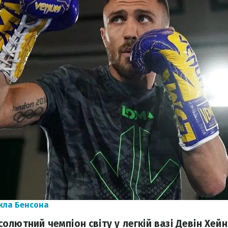
кла Бенсона
олютний чемпіон світу у легкій вазі Девін Хейн