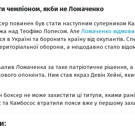
ати чемпіоном, якби не Ломаченко
сер повинен був стати наступним суперником Ка
жа над Теофімо Лопесом. Але
Ломаченко відмови
я в Україні та боронить країну від окупантів. С
територіальної оборони, а нещодавно стало відо
валив Ломаченка за таке патріотичне рішення, а
ового опонента. Ним став якраз Девін Хейні, яки
н боксер не може захистити ці титули, якими ран
 та Камбосос втратили пояси вже у першому захис
и: