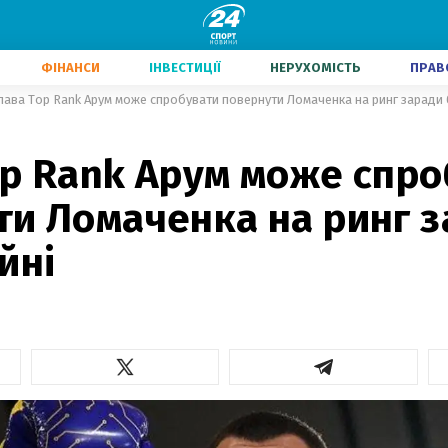
ФІНАНСИ
ІНВЕСТИЦІЇ
НЕРУХОМІСТЬ
ПРАВ
лава Top Rank Арум може спробувати повернути Ломаченка на ринг заради 
op Rank Арум може спр
ти Ломаченка на ринг 
йні