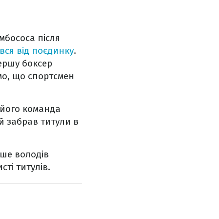
мбососа після
вся від поєдинку
.
першу боксер
мо, що спортсмен
 його команда
й забрав титули в
іше володів
ті титулів.