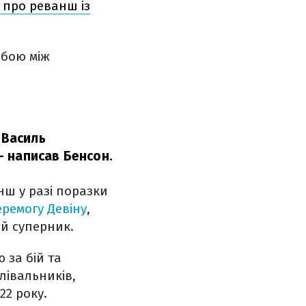
 про реванш із
 бою між
 Василь
 написав Бенсон.
нш у разі поразки
ремогу Девіну
,
ий суперник.
 за бій та
лівальників,
22 року.