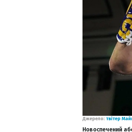
Джерело:
твітер Май
Новоспечений абс