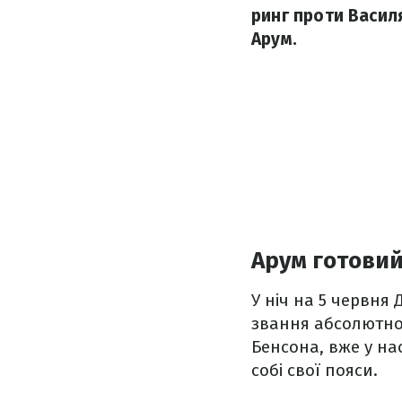
ринг проти Васил
Арум.
Арум готовий
У ніч на 5 червня 
звання абсолютног
Бенсона, вже у н
собі свої пояси.