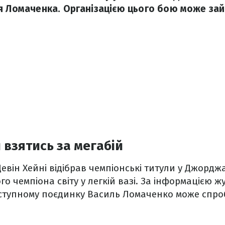
я Ломаченка. Організацією цього бою може зай
 взятись за мегабій
Девін Хейні відібрав чемпіонські титули у Джордж
о чемпіона світу у легкій вазі. За інформацією 
аступному поєдинку Василь Ломаченко може спр