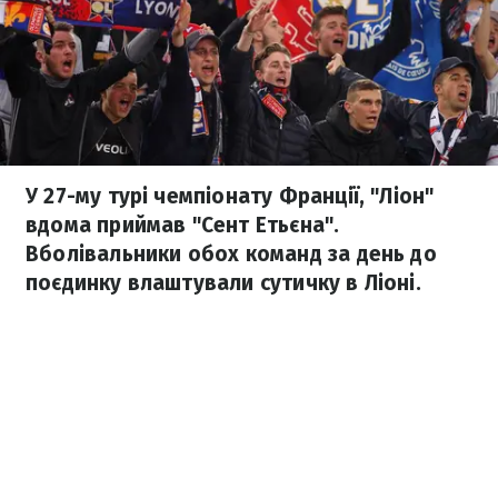
У 27-му турі чемпіонату Франції, "Ліон"
вдома приймав "Сент Етьєна".
Вболівальники обох команд за день до
поєдинку влаштували сутичку в Ліоні.