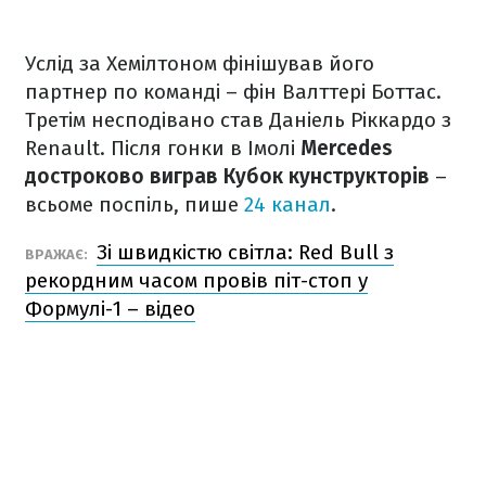
Услід за Хемілтоном фінішував його
партнер по команді – фін Валттері Боттас.
Третім несподівано став Даніель Ріккардо з
Renault. Після гонки в Імолі
Mercedes
достроково виграв Кубок кунструкторів
–
всьоме поспіль, пише
24 канал
.
Зі швидкістю світла: Red Bull з
ВРАЖАЄ:
рекордним часом провів піт-стоп у
Формулі-1 – відео