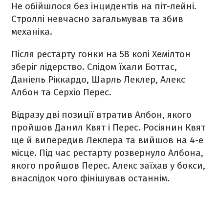
Не обійшлося без інцидентів на піт-лейні.
Строллі невчасно загальмував та збив
механіка.
Після рестарту гонки на 58 колі Хемілтон
зберіг лідерство. Слідом їхали Боттас,
Даніель Ріккардо, Шарль Леклер, Алекс
Албон та Серхіо Перес.
Відразу дві позиції втратив Албон, якого
пройшов Данил Квят і Перес. Росіянин Квят
ще й випередив Леклера та вийшов на 4-е
місце. Під час рестарту розвернуло Албона,
якого пройшов Перес. Алекс заїхав у бокси,
внаслідок чого фінішував останнім.