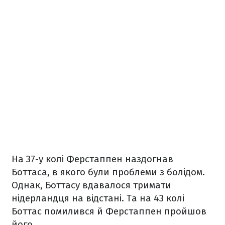
На 37-у колі Ферстаппен наздогнав
Боттаса, в якого були проблеми з болідом.
Однак, Боттасу вдавалося тримати
нідерландця на відстані. Та на 43 колі
Боттас помилився й Ферстаппен пройшов
його.