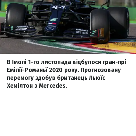
В Імолі 1-го листопада відбулося гран-прі
Емілії-Романьї 2020 року. Прогнозовану
перемогу здобув британець Льюїс
Хемілтон з Mercedes.