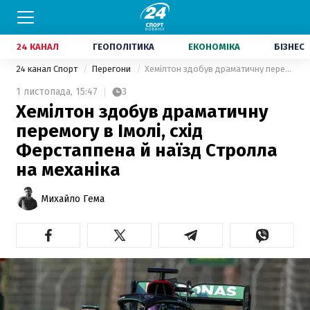
24 КАНАЛ
ГЕОПОЛІТИКА
ЕКОНОМІКА
БІЗНЕС
24 канал Спорт
Перегони
Хемілтон здобув драматичну перемогу в Імолі, схід Ферстаппена й наїзд Стролла на механіка
1 листопада,
15:47
3
Хемілтон здобув драматичну
перемогу в Імолі, схід
Ферстаппена й наїзд Стролла
на механіка
Михайло Гема