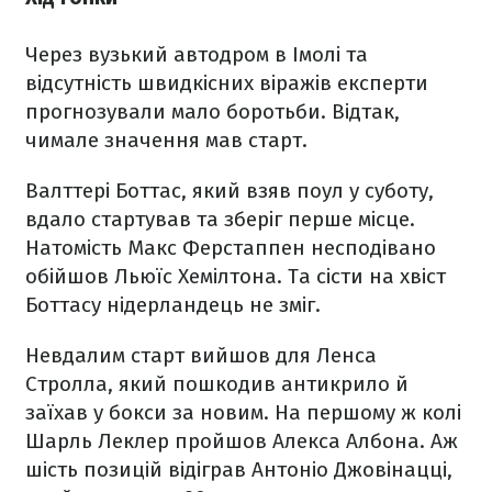
Через вузький автодром в Імолі та
відсутність швидкісних віражів експерти
прогнозували мало боротьби. Відтак,
чимале значення мав старт.
Валттері Боттас, який взяв поул у суботу,
вдало стартував та зберіг перше місце.
Натомість Макс Ферстаппен несподівано
обійшов Льюїс Хемілтона. Та сісти на хвіст
Боттасу нідерландець не зміг.
Невдалим старт вийшов для Ленса
Стролла, який пошкодив антикрило й
заїхав у бокси за новим. На першому ж колі
Шарль Леклер пройшов Алекса Албона. Аж
шість позицій відіграв Антоніо Джовінацці,