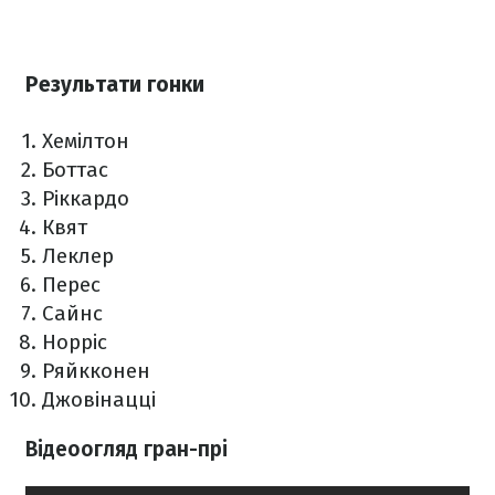
Результати гонки
Хемілтон
Боттас
Ріккардо
Квят
Леклер
Перес
Сайнс
Норріс
Ряйкконен
Джовінацці
Відеоогляд гран-прі