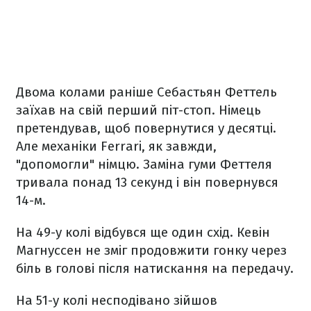
Двома колами раніше Себастьян Феттель
заїхав на свій перший піт-стоп. Німець
претендував, щоб повернутися у десятці.
Але механіки Ferrari, як завжди,
"допомогли" німцю. Заміна гуми Феттеля
тривала понад 13 секунд і він повернувся
14-м.
На 49-у колі відбувся ще один схід. Кевін
Магнуссен не зміг продовжити гонку через
біль в голові після натискання на передачу.
На 51-у колі несподівано зійшов