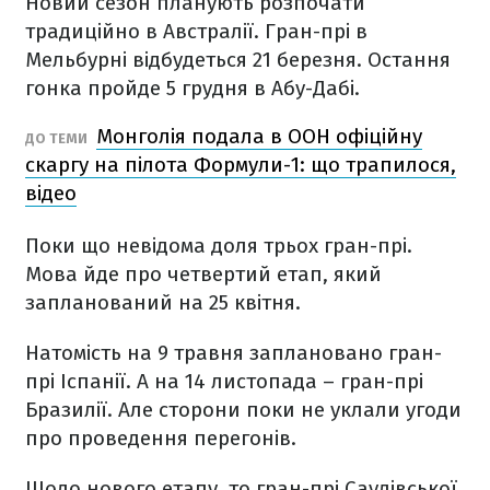
Новий сезон планують розпочати
традиційно в Австралії. Гран-прі в
Мельбурні відбудеться 21 березня. Остання
гонка пройде 5 грудня в Абу-Дабі.
Монголія подала в ООН офіційну
ДО ТЕМИ
скаргу на пілота Формули-1: що трапилося,
відео
Поки що невідома доля трьох гран-прі.
Мова йде про четвертий етап, який
запланований на 25 квітня.
Натомість на 9 травня заплановано гран-
прі Іспанії. А на 14 листопада – гран-прі
Бразилії. Але сторони поки не уклали угоди
про проведення перегонів.
Щодо нового етапу, то гран-прі Саудівської