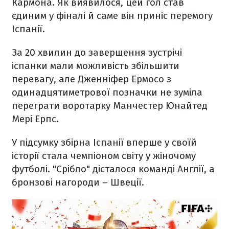
Кармона. Як виявилося, цей гол став
єдиним у фіналі й саме він приніс перемогу
Іспанії.
За 20 хвилин до завершення зустрічі
іспанки мали можливість збільшити
перевагу, але Дженніфер Ермосо з
одинадцятиметрової позначки не зуміла
переграти воротарку Манчестер Юнайтед
Мері Ерпс.
У підсумку збірна Іспанії вперше у своїй
історії стала чемпіоном світу у жіночому
футболі. "Срібло" дісталося команді Англії, а
бронзові нагороди – Швеції.