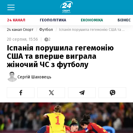
24 КАНАЛ
ГЕОПОЛІТИКА
ЕКОНОМІКА
БІЗНЕС
24 канал Спорт
Футбол
Іспанія порушила гегемонію США та вперше виграла жіночий ЧС з футболу
20 серпня,
15:56
2
Іспанія порушила гегемонію
США та вперше виграла
жіночий ЧС з футболу
Сергій Шаховець