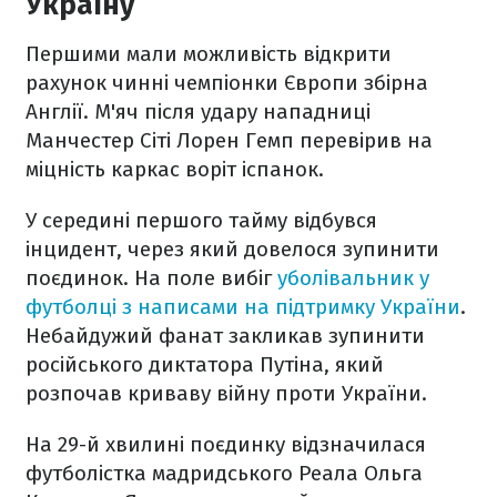
Україну
Першими мали можливість відкрити
рахунок чинні чемпіонки Європи збірна
Англії. М'яч після удару нападниці
Манчестер Сіті Лорен Гемп перевірив на
міцність каркас воріт іспанок.
У середині першого тайму відбувся
інцидент, через який довелося зупинити
поєдинок. На поле вибіг
уболівальник у
футболці з написами на підтримку України
.
Небайдужий фанат закликав зупинити
російського диктатора Путіна, який
розпочав криваву війну проти України.
На 29-й хвилині поєдинку відзначилася
футболістка мадридського Реала Ольга