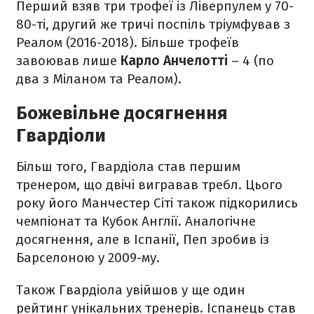
Перший взяв три трофеї із Ліверпулем у 70-
80-ті, другий же тричі поспіль тріумфував з
Реалом (2016-2018). Більше трофеїв
завоював лише
Карло Анчелотті
– 4 (по
два з Міланом та Реалом).
Божевільне досягнення
Гвардіоли
Більш того, Гвардіола став першим
тренером, що двічі вигравав требл. Цього
року його Манчестер Сіті також підкорились
чемпіонат та Кубок Англії. Аналогічне
досягнення, але в Іспанії, Пеп зробив із
Барселоною у 2009-му.
Також Гвардіола увійшов у ще один
рейтинг унікальних тренерів. Іспанець став