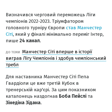
Визначився черговий переможець Ліги
чемпіонів 2022-2023. Тріумфатором
головного турніру Європи
став Манчестер
Сіті
, який у фіналі мінімально переміг Інтер,
пише
24 канал
.
Манчестер Сіті вперше в історії
ДО ТЕМИ
виграв Лігу Чемпіонів і здобув чемпіонський
требл
Для наставника Манчестер Сіті Пепа
Гвардіоли це вже третій Кубок в
тренерській кар'єрі. За цим показником
каталонець наздогнав
Боба Пейслі
та
Зінедіна Зідана
.