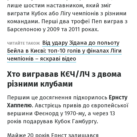
лише шостим наставником, який зміг
виграти Кубок або Лігу чемпіонів з різними
командами. Перші два трофеї Пеп виграв з
Барселоною у 2009 та 2011 роках.
Від удару Зідана до польоту
ЧИТАЙТЕ ТАКОЖ
Бейла в Києві: топ-10 голів у фіналах Ліги
чемпіонів – яскраві відео
Хто вигравав КЄЧ/ЛЧ з двома
різними клубами
Першим це досягнення підкорилось
Ернсту
Хаппелю
. Австрієць привів до європейської
вершини Феєнорд у 1970-му, а через 13
років подарував Кубок Гамбургу.
Майже 20 років Ернст залишався