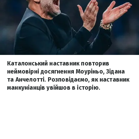
Каталонський наставник повторив
неймовірні досягнення Моуріньо, Зідана
та Анчелотті. Розповідаємо, як наставник
манкуніанців увійшов в історію.