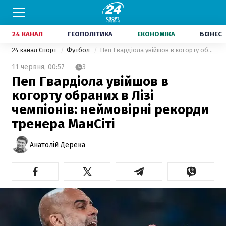
24 КАНАЛ
ГЕОПОЛІТИКА
ЕКОНОМІКА
БІЗНЕС
24 канал Спорт
Футбол
Пеп Гвардіола увійшов в когорту обраних в Лізі чемпіонів: неймовірні рекорди тренера МанСіті
11 червня,
00:57
3
Пеп Гвардіола увійшов в
когорту обраних в Лізі
чемпіонів: неймовірні рекорди
тренера МанСіті
Анатолій Дерека