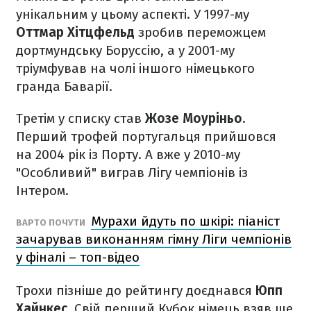
унікальним у цьому аспекті. У 1997-му
Оттмар Хітцфельд
зробив переможцем
дортмундську Боруссію, а у 2001-му
тріумфував на чолі іншого німецького
гранда Баварії.
Третім у списку став
Жозе Моуріньо
.
Перший трофей португальця прийшовся
на 2004 рік із Порту. А вже у 2010-му
"Особливий" виграв Лігу чемпіонів із
Інтером.
Мурахи йдуть по шкірі: піаніст
ВАРТО ПОЧУТИ
зачарував виконанням гімну Ліги чемпіонів
у фіналі – топ-відео
Трохи пізніше до рейтингу доєднався
Юпп
Хайнкес
. Свій перший Кубок німець взяв ще