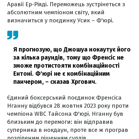
Аравії Ер-Ріяді. Переможець зустрінеться з
абсолютним чемпіоном світу, який
визначиться у поєдинку Усик – Ф'юрі.
Я прогнозую, що Джошуа нокаутує його
за кілька раундів, тому що Френсіс не
зможе протистояти комбінаційності
Ентоні. Ф'юрі не є комбінаційним
панчером,
– сказав Хргович.
Єдиний боксерський поєдинок Френсіса
Нганну відбувся 28 жовтня 2023 року проти
чемпіона WBC Тайсона Ф'юрі. Нганну був
близьким до перемоги: він відправив
суперника в нокдаун, проте все ж програв
розділеним рішенням суддів.