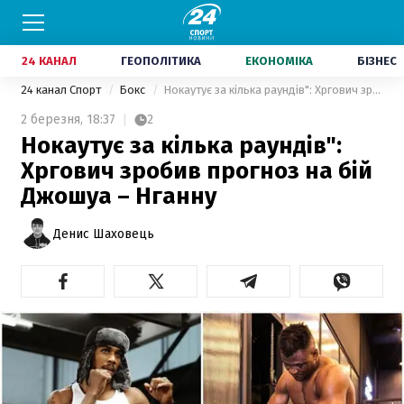
24 КАНАЛ
ГЕОПОЛІТИКА
ЕКОНОМІКА
БІЗНЕС
24 канал Спорт
Бокс
Нокаутує за кілька раундів": Хргович зробив прогноз на бій Джошуа – Нганну
2 березня,
18:37
2
Нокаутує за кілька раундів":
Хргович зробив прогноз на бій
Джошуа – Нганну
Денис Шаховець