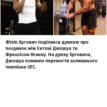
Філіп Хргович поділився думкою про
поєдинок між Ентоні Джошуа та
Френсісом Нганну. На думку Хрговича,
Джошуа повинен перемогти колишнього
чемпіона UFC.