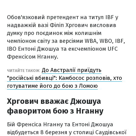
Обов'язковий претендент на титул IBF у
надважкій вазі Філіп Хргович висловив
думку про поєдинок між колишнім
чемпіоном світу за версіями WBA, WBO, IBF,
IBO Ентоні Джошуа та ексчемпіоном UFC
Френсісом Нганну.
До Австралії приїдуть
ЧИТАЙТЕ ТАКОЖ
"російські вбивці": Камбосос розповів, хто
готуватиме його до бою з Ломою
Хргович вважає Джошуа
фаворитом бою з Нганну
Бій Френсіса Нганну та Ентоні Джошуа
відбудеться 8 березня у столиці Саудівської