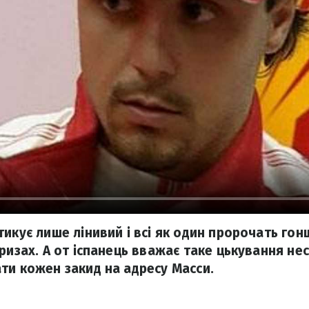
тикує лише лінивий і всі як один пророчать гон
призах. А от іспанець вважає таке цькування не
ти кожен закид на адресу Масси.