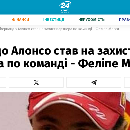
ФІНАНСИ
ІНВЕСТИЦІЇ
НЕРУХОМІСТЬ
ПРАВ
Фернандо Алонсо став на захист партнера по команді - Феліпе Масси
 Алонсо став на захис
 по команді - Феліпе 