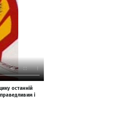
щику останній
справедливим і