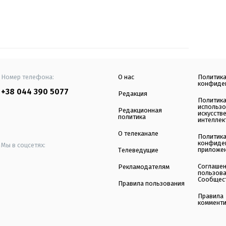
Номер телефона:
О нас
Политик
конфиде
+38 044 390 5077
Редакция
Политик
использ
Редакционная
искусств
политика
интеллек
О телеканале
Политик
конфиде
Мы в соцсетях:
приложе
Телеведущие
Соглаше
Рекламодателям
пользов
Сообщес
Правила пользования
Правила
коммент