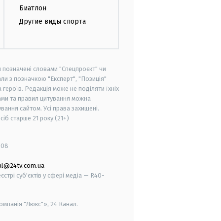
Биатлон
Другие виды спорта
и позначені словами "Спецпроєкт" чи
ли з позначкою "Експерт", "Позиція"
героїв. Редакція може не поділяти їхніх
ами та правил цитування можна
вання сайтом. Усі права захищені.
осіб старше
21 року (21+)
008
al@24tv.com.ua
стрі суб'єктів у сфері медіа — R40-
мпанія "Люкс"», 24 Канал.