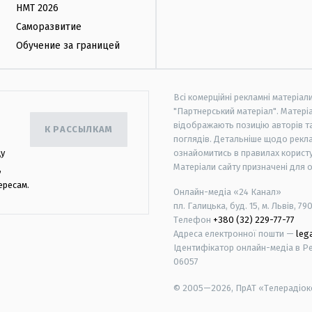
НМТ 2026
Саморазвитие
Обучение за границей
Всі комерційні рекламні матеріал
"Партнерський матеріал". Матеріа
відображають позицію авторів та 
К РАССЫЛКАМ
поглядів. Детальніше щодо рекл
цу
ознайомитись в правилах користу
Матеріали сайту призначені для 
,
ересам.
Онлайн-медіа «24 Канал»
пл. Галицька, буд. 15, м. Львів, 79
Телефон
+380 (32) 229-77-77
Адреса електронної пошти —
leg
Ідентифікатор онлайн-медіа в Реє
06057
© 2005—2026,
ПрАТ «Телерадіоко