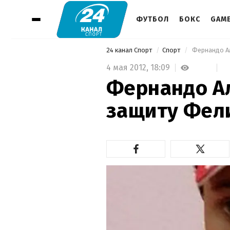
ФУТБОЛ
БОКС
GAM
24 канал Спорт
Спорт
 Фернандо А
4 мая 2012,
18:09
Фернандо Ал
защиту Фел