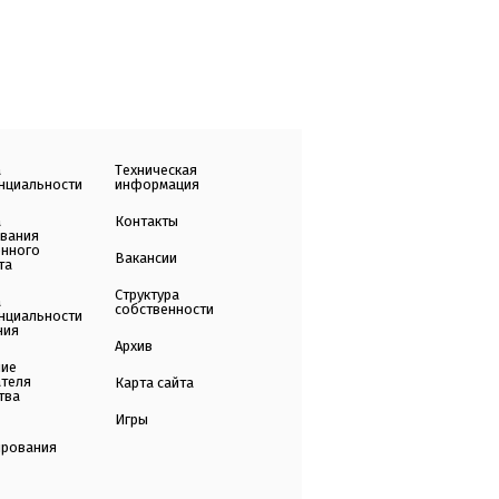
а
Техническая
нциальности
информация
а
Контакты
ования
енного
Вакансии
та
Структура
а
собственности
нциальности
ния
Архив
ние
ателя
Карта сайта
тва
Игры
ирования