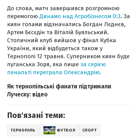
До слова, матч завершився розгромною
перемогою
Динамо над Агробізнесом 0:3
. За
киян голами відзначались Богдан Лєднєв,
Артем Бєсєдін та Віталій Буяльський.
Столичний клуб вийшов у фінал Кубка
України, який відбудеться також у
Тернополі 12 травня. Суперником киян буде
луганська Зоря, яка лише
за серією
пенальті переграла Олександрію.
Як тернопільські фанати підтримали
Луческу: відео
Пов'язані теми:
ТЕРНОПІЛЬ
ФУТБОЛ
СПОРТ