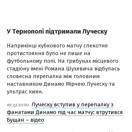
У Тернополі підтримали Луческу
Наприкінці кубкового матчу спекотне
протистояння було не лише на
футбольному полі. На трибунах місцевого
стадіону імені Романа Шухевича відбулась
словесна перепалка між головним
наставником Динамо Мірчею Луческу та
ультрас киян.
Луческу вступив у перепалку з
ЯК ЦЕ БУЛО
фанатами Динамо під час матчу: втрутився
Бущан – відео