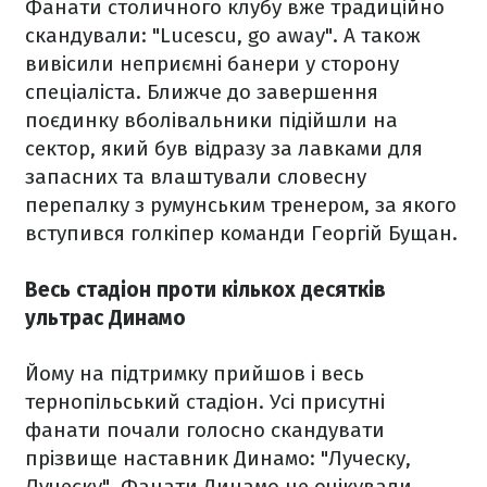
Фанати столичного клубу вже традиційно
скандували: "Lucescu, go away". А також
вивісили неприємні банери у сторону
спеціаліста. Ближче до завершення
поєдинку вболівальники підійшли на
сектор, який був відразу за лавками для
запасних та влаштували словесну
перепалку з румунським тренером, за якого
вступився голкіпер команди Георгій Бущан.
Весь стадіон проти кількох десятків
ультрас Динамо
Йому на підтримку прийшов і весь
тернопільський стадіон. Усі присутні
фанати почали голосно скандувати
прізвище наставник Динамо: "Луческу,
Луческу". Фанати Динамо не очікували