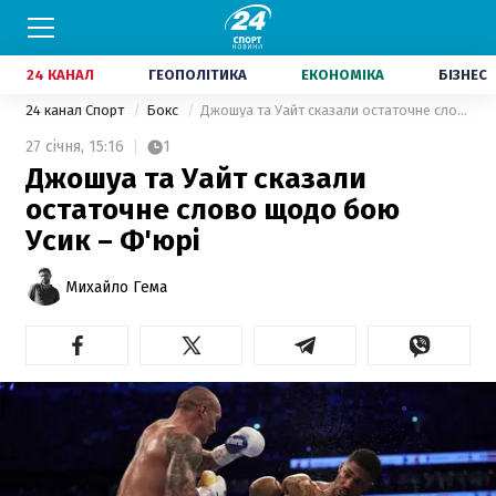
24 КАНАЛ
ГЕОПОЛІТИКА
ЕКОНОМІКА
БІЗНЕС
24 канал Спорт
Бокс
Джошуа та Уайт сказали остаточне слово щодо бою Усик – Ф'юрі
27 січня,
15:16
1
Джошуа та Уайт сказали
остаточне слово щодо бою
Усик – Ф'юрі
Михайло Гема