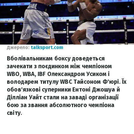
Джерело:
talksport.com
Вболівальникам боксу доведеться
зачекати з поєдинком між чемпіоном
WBO, WBA, IBF Олександром Усиком і
володарем титулу WBC Тайсоном Ф'юрі. Їх
обов'язкові суперники Ентоні Джошуа й
Ділліан Уайт стали на заваді організації
бою за звання абсолютного чемпіона
світу.