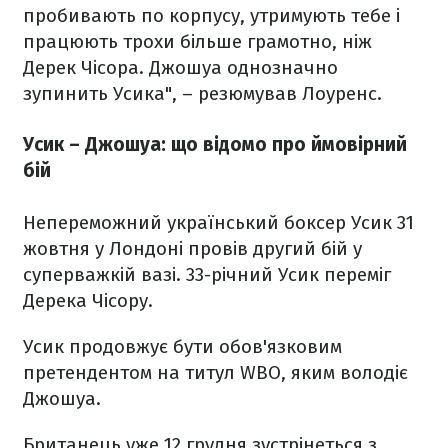
пробивають по корпусу, утримують тебе і
працюють трохи більше грамотно, ніж
Дерек Чісора. Джошуа однозначно
зупинить Усика", – резюмував Лоуренс.
Усик – Джошуа: що відомо про ймовірний
бій
Непереможний український боксер Усик 31
жовтня у Лондоні провів другий бій у
суперважкій вазі. 33-річний Усик переміг
Дерека Чісору.
Усик продовжує бути обов'язковим
претендентом на титул WBO, яким володіє
Джошуа.
Британець уже 12 грудня зустрінеться з