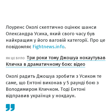
Лоуренс Околі скептично оцінює шанси
Олександра Усика, який свого часу був
найкращим у його ваговій категорії. Про це
повідомляє
Fightnews.info
.
Три роки тому Джошуа нокаутував
ЯК ЦЕ БУЛО
Кличка в драматичному бою: відео
Околі радить Джошуа зробити з Усиком те
саме, що Ентоні виконав у 5 раунді бою з
Володимиром Кличком. Тоді Ентоні
відправив українця у нокдаун.