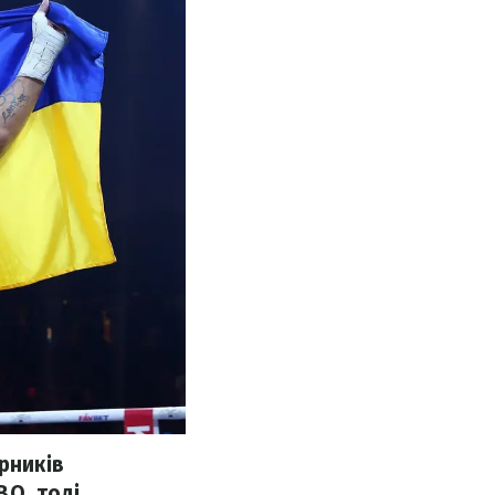
рників
BO, тоді