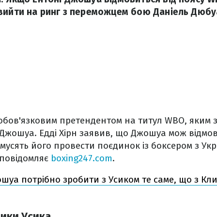
вийти на ринг з переможцем бою Даніель Дюбу
обов'язковим претендентом на титул WBO, яким з
Джошуа. Едді Хірн заявив, що Джошуа мож відмов
мусять його провести поєдинок із боксером з Укр
, повідомляє
boxing247.com
.
шуа потрібно зробити з Усиком те саме, що з Кл
ники Усика