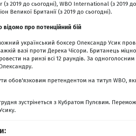
r (з 2019 до сьогодні), WBO International (з 2019 д
іон Великої Британії (з 2019 до сьогодні).
о відомо про потенційний бій
ожний український боксер Олександр Усик прові
ажкій вазі проти Дерека Чісори. Британець міцно
ровести на ринзі всі 12 раундів. За одноголосним
Олександру.
ти обов'язковим претендентом на титул WBO, як
грудня зустрінеться з Кубратом Пулєвим. Перемо
Усику.
и: