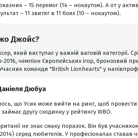
казник – 15 перемог (14 – нокаутом). А от у акти
ьтат – 11 звитяг в 11 боях (10 – нокаутом).
Джо Джойс?
ер, який виступає у важкій ваговій категорії. С
р-2016, чемпіон Європейських ігор, бронзовий пр
 Учасник команди "British Lionhearts" у напівпрофе
Даніеля Дюбуа
ось, що Усик може вийти на ринг, щоб провести
 займає другу сходинку у рейтингу WBO.
Британії не знає смаку поразок. Він був учасник
 (2014) серед любителів. У професіоналах ставав 