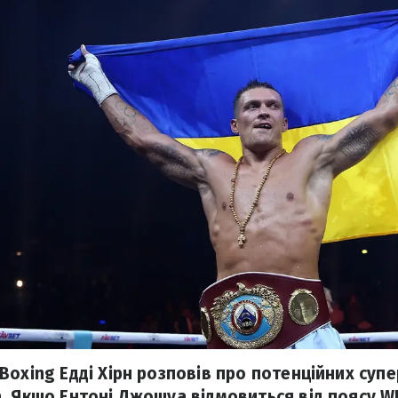
Boxing Едді Хірн розповів про потенційних супе
. Якщо Ентоні Джошуа відмовиться від поясу W