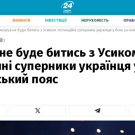
ФІНАНСИ
ІНВЕСТИЦІЇ
НЕРУХОМІСТЬ
ПРАВ
жошуа не буде битись з Усиком: потенційні суперники українця у бою за че
3
е буде битись з Усико
ні суперники українця 
ський пояс