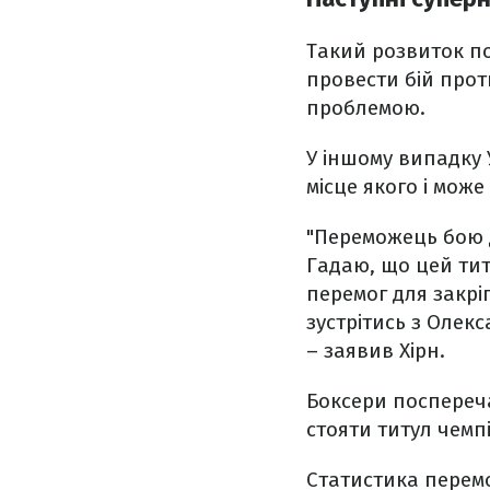
Такий розвиток по
провести бій прот
проблемою.
У іншому випадку 
місце якого і мож
"Переможець бою Д
Гадаю, що цей титу
перемог для закрі
зустрітись з Олек
– заявив Хірн.
Боксери поспереч
стояти титул чемпі
Статистика перемо