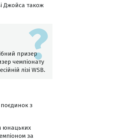
ві Джойса також
рібний призер
изер чемпіонату
сійній лізі WSB.
 поєдинок з
ом юнацьких
чемпіоном за