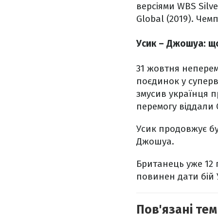
версіями WBS Silve
Global (2019). Чемп
Усик – Джошуа: щ
31 жовтня неперем
поєдинок у суперв
змусив українця п
перемогу віддали 
Усик продовжує бу
Джошуа.
Британець уже 12 
повинен дати бій 
Пов'язані тем