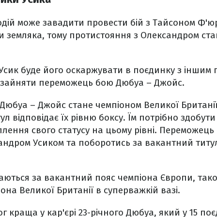
дій може завадити провести бій з Тайсоном Ф'юрі
и земляка, тому протистояння з Олександром ста
Усик буде його оскаржувати в поєдинку з іншим 
е зайняти переможець бою Дюбуа – Джойс.
юбуа – Джойс стане чемпіоном Великої Британії
л відповідає їх рівню боксу. Їм потрібно здобути
плення свого статусу на цьому рівні. Переможец
сандром Усиком та поборотись за вакантний титул
аються за вакантний пояс чемпіона Європи, тако
она Великої Британії в суперважкій вазі.
г краща у кар'єрі 23-річного Дюбуа, який у 15 по