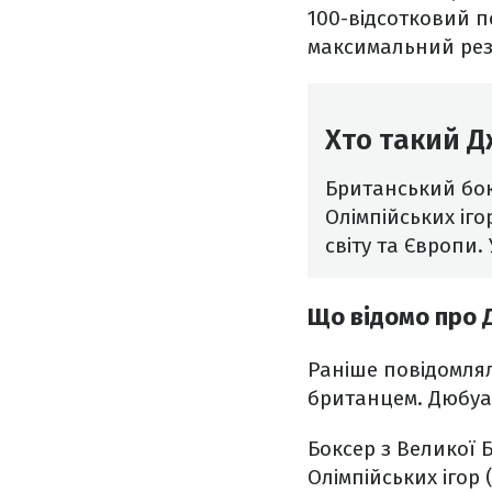
100-відсотковий по
максимальний резул
Хто такий 
Британський бокс
Олімпійських іго
світу та Європи.
Що відомо про 
Раніше повідомлял
британцем.
Дюбуа
Боксер з Великої 
Олімпійських ігор