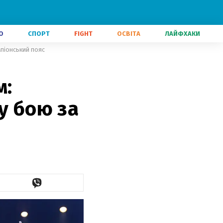
О
СПОРТ
FIGHT
ОСВІТА
ЛАЙФХАКИ
мпіонський пояс
м:
у бою за