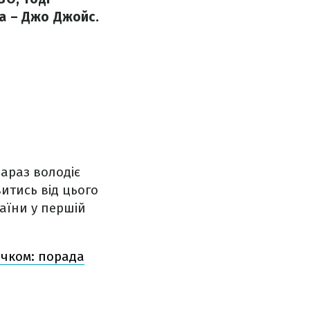
а – Джо Джойс.
араз володіє
итись від цього
аїни у першій
ичком: порада