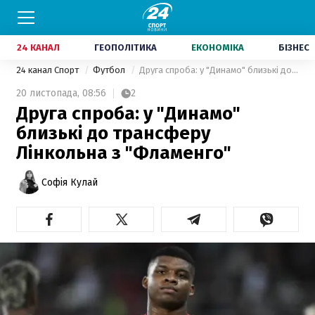
24 КАНАЛ
ГЕОПОЛІТИКА
ЕКОНОМІКА
БІЗНЕС
24 канал Спорт
Футбол
Друга спроба: у "Динамо" близькі до трансферу Лінкольна з "Фламенго"
20 листопада,
08:56
2
Друга спроба: у "Динамо"
близькі до трансферу
Лінкольна з "Фламенго"
Софія Кулай