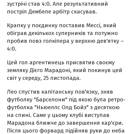
зустрічі став 4:0. Але результативний
постріл Дембеле арбітр скасував.
Крапку у поєдинку поставив Мессі, який
обіграв декількох суперників та потужно
пробив повз голкіпера у верхню дев'ятку –
4:0.
Цей гол аргентинець присвятив своєму
земляку Дієго Марадоні, який покинув цей
світ у середу, 25 листопада.
Лео спустив капітанську пов'язку, зняв
футболку "Барселони" під якою була ретро-
футболка "Ньюеллс Олд Бойз" з десяткою
на спині. Саме у цьому клубі виступав
Марадона ближче до завершення кар'єри.
Після цього форвард підійняв руки до неба