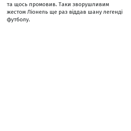
та щось промовив. Таки зворушливим
жестом Ліонель ще раз віддав шану легенді
футболу.