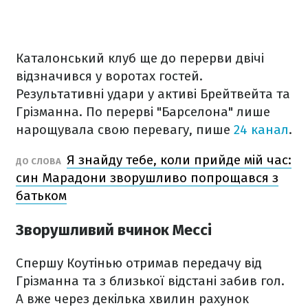
Каталонський клуб ще до перерви двічі
відзначився у воротах гостей.
Результативні удари у активі Брейтвейта та
Грізманна. По перерві "Барселона" лише
нарощувала свою перевагу, пише
24 канал
.
Я знайду тебе, коли прийде мій час:
ДО СЛОВА
син Марадони зворушливо попрощався з
батьком
Зворушливий вчинок Мессі
Спершу Коутінью отримав передачу від
Грізманна та з близької відстані забив гол.
А вже через декілька хвилин рахунок