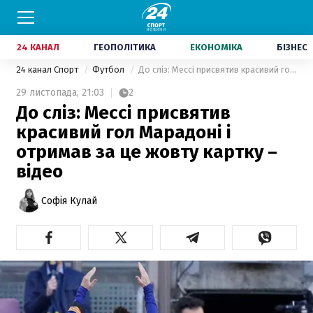
24 КАНАЛ
ГЕОПОЛІТИКА
ЕКОНОМІКА
БІЗНЕС
24 канал Спорт
Футбол
До сліз: Мессі присвятив красивий гол Марадоні і отримав за це жовту картку – відео
29 листопада,
21:03
2
До сліз: Мессі присвятив
красивий гол Марадоні і
отримав за це жовту картку –
відео
Софія Кулай