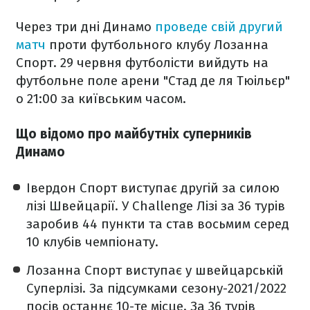
Через три дні Динамо
проведе свій другий
матч
проти футбольного клубу Лозанна
Спорт. 29 червня футболісти вийдуть на
футбольне поле арени "Стад де ля Тюільєр"
о 21:00 за київським часом.
Що відомо про майбутніх суперників
Динамо
Івердон Спорт виступає другій за силою
лізі Швейцарії. У Challenge Лізі за 36 турів
заробив 44 пункти та став восьмим серед
10 клубів чемпіонату.
Лозанна Спорт виступає у швейцарській
Суперлізі. За підсумками сезону-2021/2022
посів останнє 10-те місце. За 36 турів