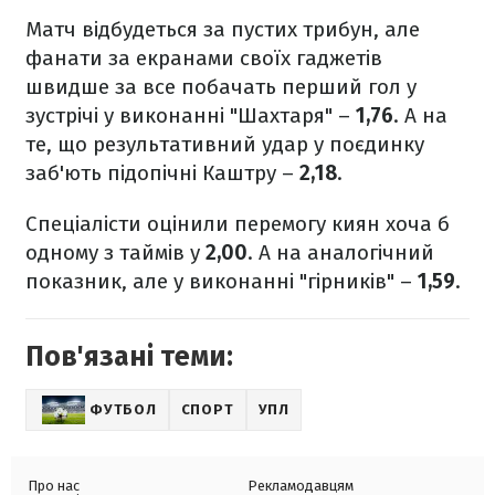
Матч відбудеться за пустих трибун, але
фанати за екранами своїх гаджетів
швидше за все побачать перший гол у
зустрічі у виконанні "Шахтаря" –
1,76
. А на
те, що результативний удар у поєдинку
заб'ють підопічні Каштру –
2,18
.
Спеціалісти оцінили перемогу киян хоча б
одному з таймів у
2,00
. А на аналогічний
показник, але у виконанні "гірників" –
1,59
.
Пов'язані теми:
ФУТБОЛ
СПОРТ
УПЛ
Про нас
Рекламодавцям