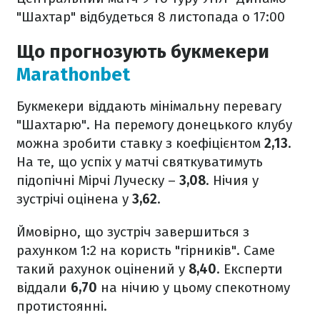
"Шахтар" відбудеться 8 листопада о 17:00
Що прогнозують букмекери
Marathonbet
Букмекери віддають мінімальну перевагу
"Шахтарю". На перемогу донецького клубу
можна зробити ставку з коефіцієнтом
2,13
.
На те, що успіх у матчі святкуватимуть
підопічні Мірчі Луческу –
3,08
. Нічия у
зустрічі оцінена у
3,62
.
Ймовірно, що зустріч завершиться з
рахунком 1:2 на користь "гірників". Саме
такий рахунок оцінений у
8,40
. Експерти
віддали
6,70
на нічию у цьому спекотному
протистоянні.