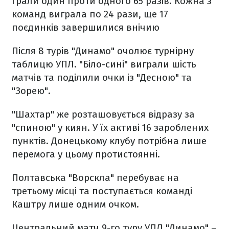
грали один проти одного 65 разів. Кожна з
команд виграла по 24 рази, ще 17
поєдинків завершилися внічию
Після 8 турів "Динамо" очолює турнірну
таблицю УПЛ. "Біло-сині" виграли шість
матчів та поділили очки із "Десною" та
"Зорею".
"Шахтар" же розташовується відразу за
"спиною" у киян. У їх активі 16 зароблених
пунктів. Донецькому клубу потрібна лише
перемога у цьому протистоянні.
Полтавська "Ворскла" перебуває на
третьому місці та поступається команді
Каштру лише одним очком.
Центральний матч 9-го туру УПЛ "Динамо" –