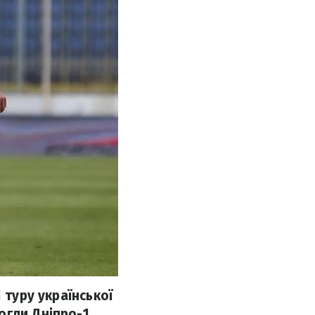
 туру української
огли Дніпро-1.