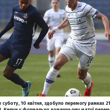
 суботу, 10 квітня, здобуло перемогу рамках 21
Л). Кияни у формально домашньому матчі перем