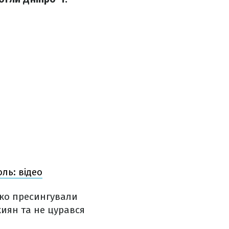
ль: відео
око пресингували
иян та не цурався