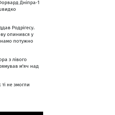
Форвард Дніпра-1
 швидко
ддав Родрігесу.
ову опинився у
инамо потужно
ора з лівого
рямував м'яч над
 ті не змогли