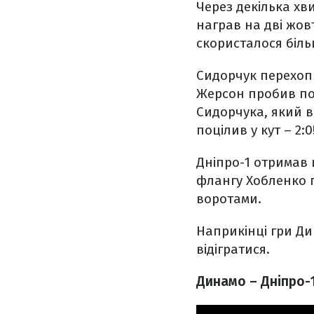
Через декілька хв
награв на дві жов
скористалося біль
Сидорчук перехопив
Жерсон пробив по 
Сидорчука, який 
поцілив у кут – 2:0
Дніпро-1 отримав ш
флангу Хобленко 
воротами.
Наприкінці гри Ди
відігратися.
Динамо – Дніпро-