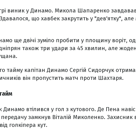
грі виник у Динамо. Микола Шапаренко завдавав
 Здавалося, що хавбек закрутить у "дев'ятку", але
амо ще двічі зуміло пробити у площину воріт, одн
 дніпрян також три удари за 45 хвилин, але жоден
ущана.
о тайму капітан Динамо Сергій Сидорчук отрима
чичників він пропустить матч проти Шахтаря.
тайм
к Динамо втілився у гол з кутового. Де Пена нав
о передачу замкнув Віталій Миколенко. Захисник
від голкіпера кут.