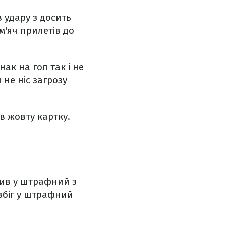
 удару з досить
 м'яч прилетів до
ак на гол так і не
 не ніс загрозу
в жовту картку.
ісив у штрафний з
 вбіг у штрафний