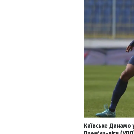
Київське Динамо у
Прем'єр-ліги (УП