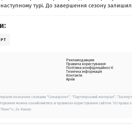
у наступному турі. До завершення сезону залишило
и:
ОРТ
Рекламодавцям
Правила користування
Політика конфіденційності
Технічна інформація
Контакти
Архів
теріали позначені словами "Спецпроєкт", "Партнерський матеріал", "Експерт
итування можна ознайомитись в правилах користування сайтом. Усі права 
Люкс"», 24 Канал.