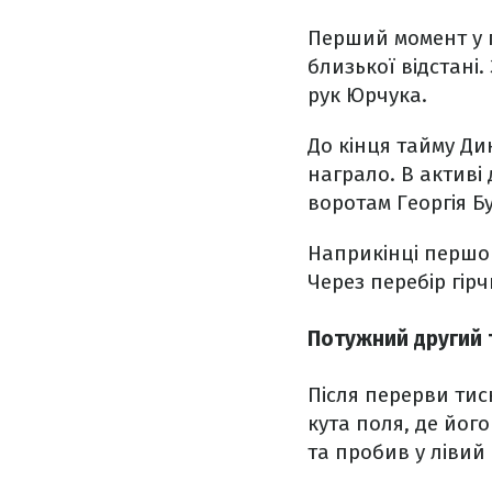
Перший момент у 
близької відстані.
рук Юрчука.
До кінця тайму Дин
награло. В активі
воротам Георгія Б
Наприкінці першог
Через перебір гір
Потужний другий 
Після перерви тис
кута поля, де йог
та пробив у лівий 