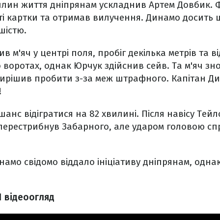
илин життя дніпрянам ускладнив Артем Довбик. 
ті картки та отримав вилучення. Динамо досить
шістю.
 м'яч у центрі поля, пробіг декілька метрів та ві
воротах, однак Юрчук здійснив сейв. Та м'яч зн
вирішив пробити з-за меж штрафного. Капітан Д
!
анс відігратися на 82 хвилині. Після навісу Тейл
перестрибнув Забарного, але ударом головою сп
намо свідомо віддало ініціативу дніпрянам, однак
1 відеоогляд