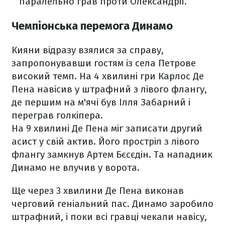
паралельно грав проти Олександрії.
Чемпіонська перемога Динамо
Кияни відразу взялися за справу,
запропонувавши гостям із села Петрове
високий темп. На 4 хвилині гри Карлос Де
Пена навісив у штрафний з лівого флангу,
де першим на м'ячі був Ілля Забарний і
переграв голкіпера.
На 9 хвилині Де Пена міг записати другий
асист у свій актив. Його простріл з лівого
флангу замкнув Артем Бєсєдін. Та нападник
Динамо не влучив у ворота.
Ще через 3 хвилини Де Пена виконав
черговий геніальний пас. Динамо заробило
штрафний, і поки всі гравці чекали навісу,