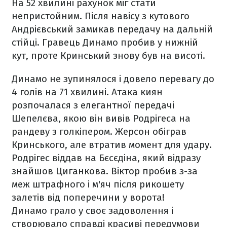
На 52 хвилині рахунок міг стати
непристойним. Після навісу з кутового
Андрієвський замикав передачу на дальній
стійці. Гравець Динамо пробив у нижній
кут, проте Кринський знову був на висоті.
Динамо не зупинялося і довело перевагу до
4 голів на 71 хвилині. Атака киян
розпочалася з елегантної передачі
Шепелєва, якою він вивів Родрігеса на
рандеву з голкіпером. Жерсон обіграв
Кринського, але втратив момент для удару.
Родрігес віддав на Бєсєдіна, який відразу
знайшов Циганкова. Віктор пробив з-за
меж штрафного і м'яч після рикошету
залетів від поперечини у ворота!
Динамо грало у своє задоволення і
створювало справді красиві передумови