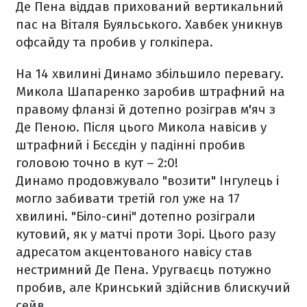
Де Пена віддав прихований вертикальний
пас на Віталя Буяльського. Хавбек уникнув
офсайду та пробив у голкіпера.
На 14 хвилині Динамо збільшило перевагу.
Микола Шапаренко заробив штрафний на
правому фланзі й дотепно розіграв м'яч з
Де Пеною. Після цього Микола навісив у
штрафний і Бєсєдін у падінні пробив
головою точно в кут – 2:0!
Динамо продовжувало "возити" Інгулець і
могло забивати третій гол уже на 17
хвилині. "Біло-сині" дотепно розіграли
кутовий, як у матчі проти Зорі. Цього разу
адресатом акцентованого навісу став
нестримний Де Пена. Уругваєць потужно
пробив, але Кринський здійснив блискучий
сейв.