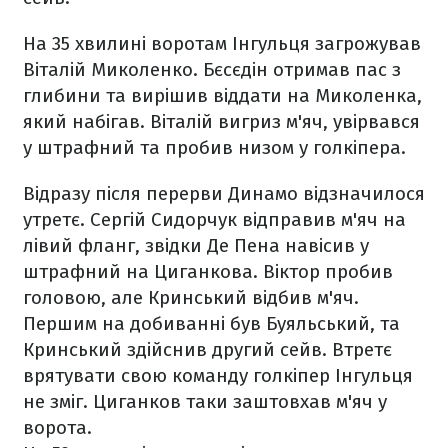
На 35 хвилині воротам Інгульця загрожував
Віталій Миколенко. Бєсєдін отримав пас з
глибини та вирішив віддати на Миколенка,
який набігав. Віталій вигриз м'яч, увірвався
у штрафний та пробив низом у голкіпера.
Відразу після перерви Динамо відзначилося
утретє. Сергій Сидорчук відправив м'яч на
лівий фланг, звідки Де Пена навісив у
штрафний на Циганкова. Віктор пробив
головою, але Кринський відбив м'яч.
Першим на добиванні був Буяльський, та
Кринський здійснив другий сейв. Втретє
врятувати свою команду голкіпер Інгульця
не зміг. Циганков таки заштовхав м'яч у
ворота.