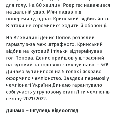
для голу. На 80 хвилині Родрігес наважився
на дальній удар. М'яч падав під
поперечину, однак Кринський відбив його.
В атаки не соромилися ходити й оборонці.
На 82 хвилині Денис Попов розрядив
гармату з-за меж штрафного. Кринський
відбив на кутовий і тільки відтермінував
гол Попова. Денис прийшов у штрафний
на кутовий та головою замкнув навіс – 5:0!
Динамо зупинилося на 5 голах і яскраво
оформило чемпіонство. Завдяки перемозі у
чемпіонаті України Динамо гарантувало
собі участь у груповому етапі Ліги чемпіонів
сезону-2021/2022.
Динамо – Інгулець відеоогляд