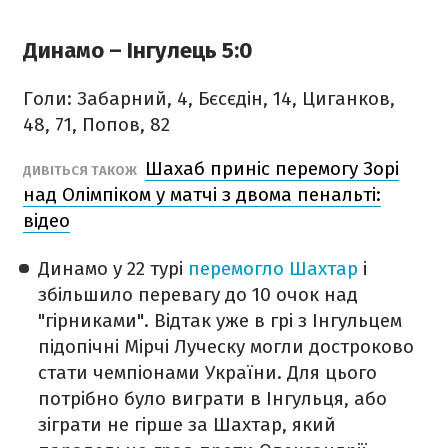
Динамо – Інгулець 5:0
Голи: Забарний, 4, Бєсєдін, 14, Циганков,
48, 71, Попов, 82
Шахаб приніс перемогу Зорі
ДИВІТЬСЯ ТАКОЖ
над Олімпіком у матчі з двома пенальті:
відео
Динамо у 22 турі
перемогло Шахтар
і
збільшило перевагу до 10 очок над
"гірниками". Відтак уже в грі з Інгульцем
підопічні Мірчі Луческу могли достроково
стати чемпіонами України. Для цього
потрібно було виграти в Інгульця, або
зіграти не гірше за Шахтар, який