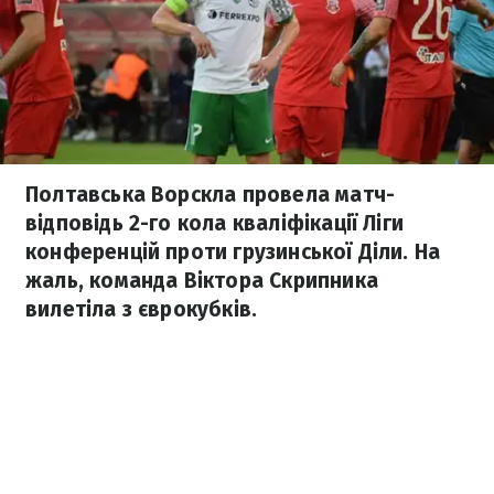
Полтавська Ворскла провела матч-
відповідь 2-го кола кваліфікації Ліги
конференцій проти грузинської Діли. На
жаль, команда Віктора Скрипника
вилетіла з єврокубків.