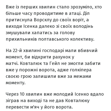
Вже із перших хвилин стало зрозуміло, хто
більше часу проводитиме в атаці. Діл
притиснула Ворсклу до своїх воріт, а
виходи Ісенка далеко зі своїх володінь
змушували хапатись за голову
прихильників полтавського колективу.
На 22-й хвилині господарі мали вбивчий
момент, би відкрити рахунок у
матчі. Ковталюк та Гейл не змогли забити
вже у порожні ворота, адже голкіпера
своєю грою залишили вже за межами
моменту.
Через 10 хвилин вже молодий Ісенко вдало
зіграв на виході та не дав Ковталюку
перевести м'яч у його ворота.