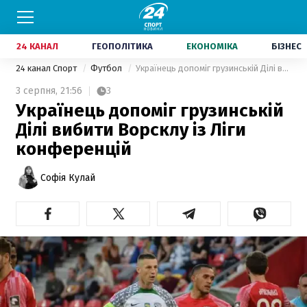
24 КАНАЛ
ГЕОПОЛІТИКА
ЕКОНОМІКА
БІЗНЕС
24 канал Спорт
Футбол
Українець допоміг грузинській Ділі вибити Ворсклу із Ліги конференцій
3 серпня,
21:56
3
Українець допоміг грузинській
Ділі вибити Ворсклу із Ліги
конференцій
Софія Кулай