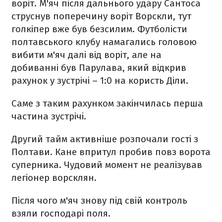
воріт. М'яч після дальнього удару Сантоса
струснув поперечину воріт Ворскли, тут
голкіпер вже був безсилим. Футболісти
полтавського клубу намагались головою
вибити м'яч далі від воріт, але на
добиванні був Парулава, який відкрив
рахунок у зустрічі – 1:0 на користь Діли.
Саме з таким рахунком закінчилась перша
частина зустрічі.
Другий тайм активніше розпочали гості з
Полтави. Кане впритул пробив повз ворота
суперника. Чудовий момент не реалізував
легіонер ворсклян.
Після чого м'яч знову під свій контроль
взяли господарі поля.