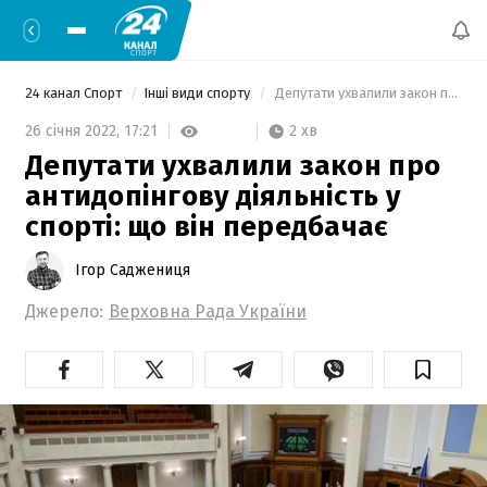
24 канал Спорт
Інші види спорту
 Депутати ухвалили закон про антидопінгову діяльність у спорті: що він передбачає 
2 хв
26 січня 2022,
17:21
Депутати ухвалили закон про
антидопінгову діяльність у
спорті: що він передбачає
Ігор Саджениця
Джерело:
Верховна Рада України