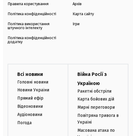
Правила користування
Архів
Політика конфіденційності
Карта сайту
Політика використання
Ігри
штучного інтелекту
Політика конфіденційності
додатку
Всі новини
Війна Росії з
Головні новини
Україною
Новини України
Ракетні обстріли
Прямий ефір
Карта бойових дій
Відеоновини
Мирні переговори
Аудіоновини
Повітряна тривога в
Україні
Погода
Масована атака по