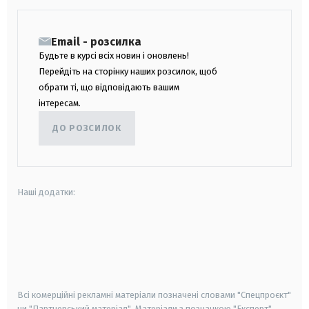
Email - розсилка
Будьте в курсі всіх новин і оновлень!
Перейдіть на сторінку наших розсилок, щоб
обрати ті, що відповідають вашим
інтересам.
ДО РОЗСИЛОК
Наші додатки:
android
apple
smart tv
samsung smart tv
Всі комерційні рекламні матеріали позначені словами "Спецпроєкт"
чи "Партнерський матеріал". Матеріали з позначкою "Експерт",