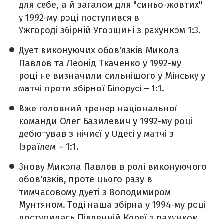
для себе, а й загалом для "синьо-жовтих"
у 1992-му році поступився в
Ужгороді збірній Угорщині з рахунком 1:3.
Дует виконуючих обов'язків Микола
Павлов та Леонід Ткаченко у 1992-му
році не визначили сильнішого у Мінську у
матчі проти збірної Білорусі – 1:1.
Вже головний тренер національної
команди Олег Базилевич у 1992-му році
дебютував з нічиєї у Одесі у матчі з
Ізраїлем – 1:1.
Знову Микола Павлов в ролі виконуючого
обов'язків, проте цього разу в
тимчасовому дуеті з Володимиром
Мунтяном. Тоді наша збірна у 1994-му році
поступилась Південній Кореї з рахунком