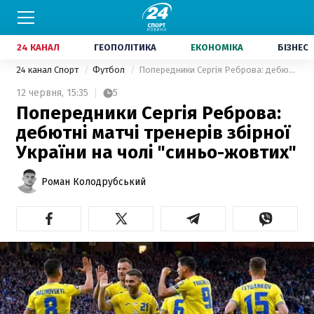
24 КАНАЛ
ГЕОПОЛІТИКА
ЕКОНОМІКА
БІЗНЕС
24 канал Спорт
Футбол
Попередники Сергія Реброва: дебютні матчі тренерів збірної України на чолі "синьо-жовтих"
12 червня,
15:35
5
Попередники Сергія Реброва:
дебютні матчі тренерів збірної
України на чолі "синьо-жовтих"
Роман Колодрубський