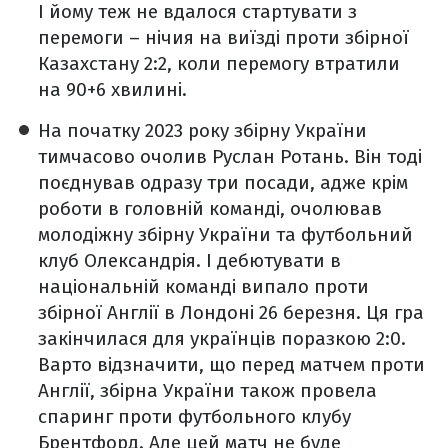
І йому теж не вдалося стартувати з
перемоги – нічия на виїзді проти збірної
Казахстану 2:2, коли перемогу втратили
на 90+6 хвилині.
На початку 2023 року збірну України
тимчасово очолив Руслан Ротань. Він тоді
поєднував одразу три посади, адже крім
роботи в головній команді, очолював
молодіжну збірну України та футбольний
клуб Олександрія. І дебютувати в
національній команді випало проти
збірної Англії в Лондоні 26 березня. Ця гра
закінчилася для українців поразкою 2:0.
Варто відзначити, що перед матчем проти
Англії, збірна України також провела
спаринг проти футбольного клубу
Брентфорд. Але цей матч не буде