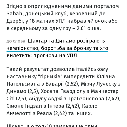
Згідно з оприлюдненими даними порталом
Sabah, донецький клуб, керований Де
Дзербі, у 18 матчах УПЛ набрав 47 очок або
в середньому за одну гру – 2,61 очка.
Шахтар та Динамо розіграють
ДО СЛОВА
чемпіонство, боротьба за бронзу та хто
вилетить: прогнози на УПЛ
Такий результат дозволив італійському
наставнику "гірників" випередити Юліана
Нагельсмана з Баварії (2,52), Мірчу Луческу з
Динамо (2,5), Хосепа Гвардіолу з Манчестер
Сіті (2,5), Абдулу Авджі з Трабзонспора (2,42),
Сімоне Індзагі з Інтера (2,42), Карло
Анчелотті з Реала (2,42) та інших.
Цікаво, що топ-10 замикає ще один