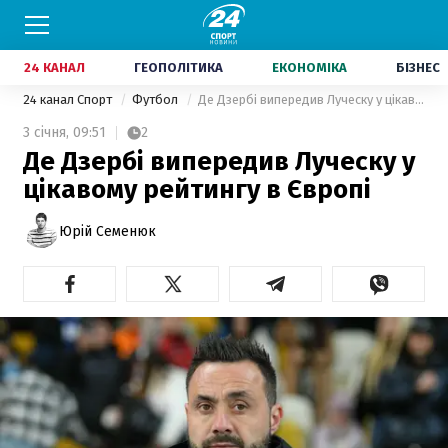
24 КАНАЛ
ГЕОПОЛІТИКА
ЕКОНОМІКА
БІЗНЕС
24 канал Спорт
Футбол
Де Дзербі випередив Луческу у цікавому рейтингу в Європі
3 січня,
09:51
2
Де Дзербі випередив Луческу у
цікавому рейтингу в Європі
Юрій Семенюк