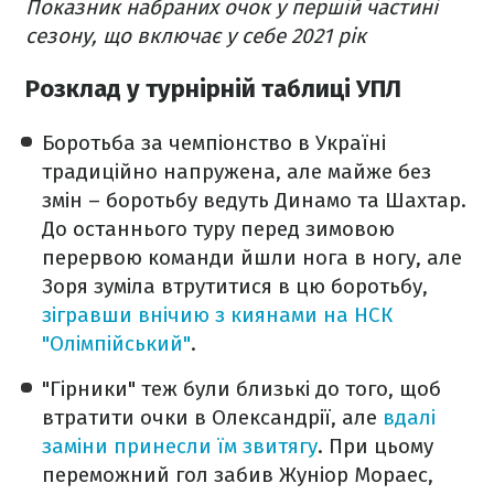
Показник набраних очок у першій частині
сезону, що включає у себе 2021 рік
Розклад у турнірній таблиці УПЛ
Боротьба за чемпіонство в Україні
традиційно напружена, але майже без
змін – боротьбу ведуть Динамо та Шахтар.
До останнього туру перед зимовою
перервою команди йшли нога в ногу, але
Зоря зуміла втрутитися в цю боротьбу,
зігравши внічию з киянами на НСК
"Олімпійський"
.
"Гірники" теж були близькі до того, щоб
втратити очки в Олександрії, але
вдалі
заміни принесли їм звитягу
. При цьому
переможний гол забив Жуніор Мораес,