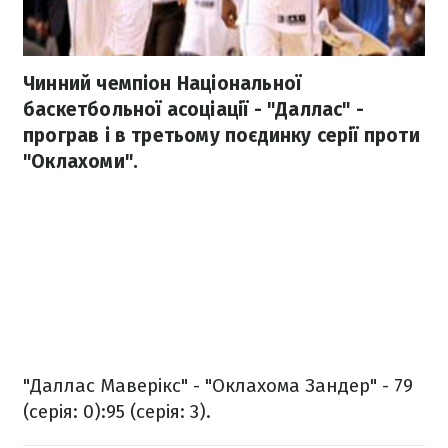
Чинний чемпіон Національної
баскетбольної асоціації - "Даллас" -
програв і в третьому поєдинку серії проти
"Оклахоми".
"Даллас Маверікс" - "Оклахома Зандер" - 79
(серія: 0):95 (серія: 3).