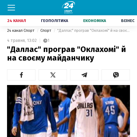
24 КАНАЛ
ГЕОПОЛІТИКА
ЕКОНОМІКА
БІЗНЕС
24 канал Спорт
Спорт
"Даллас" програв "Оклахомі" й на своєму майданчику
4 травня,
13:02
1
"Даллас" програв "Оклахомі" й
на своєму майданчику