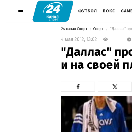
ФУТБОЛ
БОКС
GAM
24 канал Спорт
Спорт
 "Даллас" пр
4 мая 2012,
13:02
"Даллас" пр
и на своей 