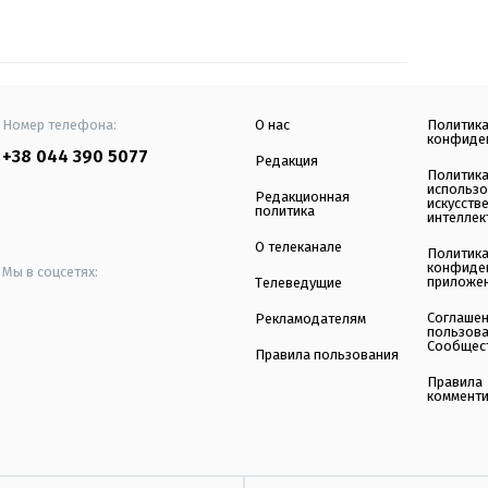
Номер телефона:
О нас
Политик
конфиде
+38 044 390 5077
Редакция
Политик
использ
Редакционная
искусств
политика
интеллек
О телеканале
Политик
конфиде
Мы в соцсетях:
приложе
Телеведущие
Соглаше
Рекламодателям
пользов
Сообщес
Правила пользования
Правила
коммент