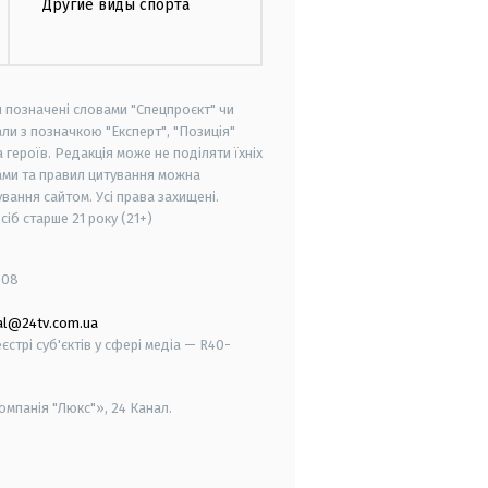
Другие виды спорта
и позначені словами "Спецпроєкт" чи
ли з позначкою "Експерт", "Позиція"
героїв. Редакція може не поділяти їхніх
ами та правил цитування можна
вання сайтом. Усі права захищені.
осіб старше
21 року (21+)
008
al@24tv.com.ua
стрі суб'єктів у сфері медіа — R40-
мпанія "Люкс"», 24 Канал.
smart tv
samsung smart tv