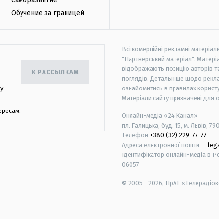
Саморазвитие
Обучение за границей
Всі комерційні рекламні матеріал
"Партнерський матеріал". Матеріа
відображають позицію авторів та 
К РАССЫЛКАМ
поглядів. Детальніше щодо рекл
цу
ознайомитись в правилах користу
Матеріали сайту призначені для 
,
ересам.
Онлайн-медіа «24 Канал»
пл. Галицька, буд. 15, м. Львів, 79
Телефон
+380 (32) 229-77-77
Адреса електронної пошти —
leg
Ідентифікатор онлайн-медіа в Реє
06057
© 2005—2026,
ПрАТ «Телерадіоко
android
apple