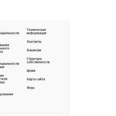
а
Техническая
нциальности
информация
а
Контакты
ования
енного
Вакансии
та
Структура
а
собственности
нциальности
ния
Архив
ние
ателя
Карта сайта
тва
Игры
ирования