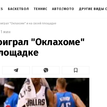
ES
БАСКЕТБОЛ
ТЕННИС
АВТО/МОТО
ДРУГИЕ ВИДЫ 
оиграл "Оклахоме" и на своей площадке 
1 мин
оиграл "Оклахоме"
площадке