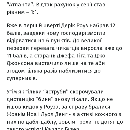
“Атланти”. Відтак рахунок у серії став
рівним – 1:1.
Вже в першій чверті Дерік Роуз набрав 12
балів, завдяки чому господарі змогли
відірватися на 6 пунктів. До великої
перерви перевага чикагців виросла вже до
11 балів, а старань Джефа Тіга та Джо
Джонсона вистачило лише на те аби
згодом кілька разів наблизитися до
суперників.
Утім як тільки “яструби” скорочували
дистанцію “бики” знову тікали. Якщо не
йшов кидок у Роуза, за справу бралися
Жоакім Ноа і Луол Денг - в активі кожного з
них по дабл-даблу, зовсім трохи не дотяг до
такого успіху і Карлос Бузер.