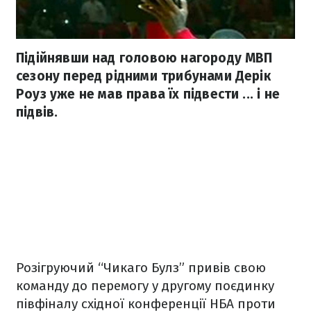
Підійнявши над головою нагороду МВП
сезону перед рідними трибунами Дерік
Роуз уже не мав права їх підвести ... і не
підвів.
Розігруючий “Чикаго Булз” привів свою
команду до перемогу у другому поєдинку
півфіналу східної конференції НБА проти