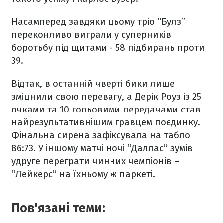
Насамперед завдяки цьому тріо “Булз”
переконливо виграли у суперників
боротьбу під щитами - 58 підбирань проти
39.
Відтак, в останній чверті бики лише
зміцнили свою перевагу, а Дерік Роуз із 25
очками та 10 гольовими передачами став
найрезультативнішим гравцем поєдинку.
Фінальна сирена зафіксувала на табло
86:73. У іншому матчі ночі “Даллас” зумів
удруге переграти чинних чемпіонів –
“Лейкерс” на їхньому ж паркеті.
Пов'язані теми: