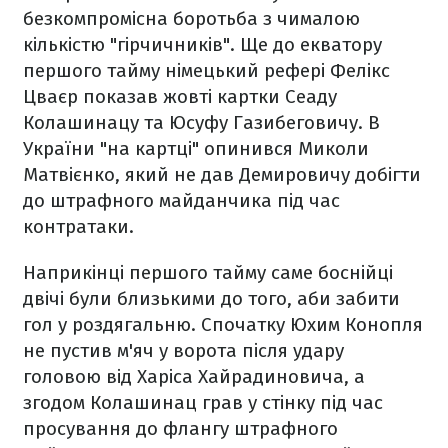
безкомпромісна боротьба з чималою
кількістю "гірчичників". Ще до екватору
першого тайму німецький рефері Фелікс
Цваєр показав жовті картки Сеаду
Колашинацу та Юсуфу Газибеговичу. В
України "на картці" опинився Миколи
Матвієнко, який не дав Демировичу добігти
до штрафного майданчика під час
контратаки.
Наприкінці першого тайму саме боснійці
двічі були близькими до того, аби забити
гол у роздягальню. Спочатку Юхим Конопля
не пустив м'яч у ворота після удару
головою від Харіса Хайрадиновича, а
згодом Колашинац грав у стінку під час
просування до флангу штрафного