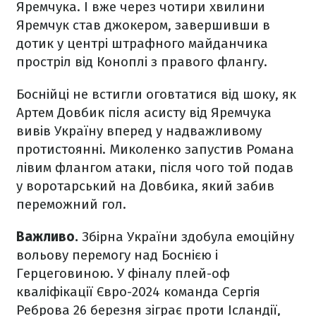
Яремчука. І вже через чотири хвилини
Яремчук став джокером, завершивши в
дотик у центрі штрафного майданчика
простріл від Коноплі з правого флангу.
Боснійці не встигли оговтатися від шоку, як
Артем Довбик після асисту від Яремчука
вивів Україну вперед у надважливому
протистоянні. Миколенко запустив Романа
лівим флангом атаки, після чого той подав
у воротарський на Довбика, який забив
переможний гол.
Важливо.
Збірна України здобула емоційну
вольову перемогу над Боснією і
Герцеговиною. У фіналу плей-оф
кваліфікації Євро-2024 команда Сергія
Реброва 26 березня зіграє проти Ісландії,