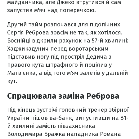
майданчика, але Джеко втрутився й сам
запустив м'яч над поперечкою.
Другий тайм розпочався для підопічних
Сергія Реброва зовсім не так, як хотілося.
Боснійці відкрили рахунок на 57-й хвилині:
Хаджикадунич перед воротарським
підставив ногу під простріл Дедича з
правого кута штрафного й поцілив у
Матвієнка, а від того м'яч залетів у дальній
кут.
Спрацювала заміна Реброва
Під кінець зустрічі головний тренер збірної
України пішов ва-банк, випустивши на 81-
й хвилині замість півзахисника
Володимира Бражка нападника Романа