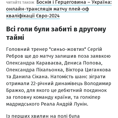
Боснія і Герцеговина – Україна:
ЧИТАЙТЕ ТАКОЖ
онлайн-трансляція матчу плей-оф
кваліфікації Євро-2024
Всі голи були забиті в другому
таймі
Головний тренер "синьо-жовтих" Сергій
Ребров ще до матчу залишив поза заявкою
Олександра Караваєва, Дениса Попова,
Олександра Піхальонка, Віктора Циганкова
та Данила Сікана. Натомість шанс зіграти
отримали 22-річний динамівець Володимир
Бражко, для якого це дебютний поєдинок
за головну команду країни, та голкіпер
мадридського Реала Андрій Лунін.
Із перших хвилин на полі була