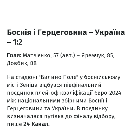
Боснія і Герцеговина – Україна
– 1:2
Голи:
Матвієнко, 57 (авт.) – Яремчук, 85,
Довбик, 88
На стадіоні "Билино Полє" у боснійському
місті Зеніца відбувся півфінальний
поєдинок плей-оф кваліфікації Євро-2024
між національними збірними Боснії і
Герцеговини та України. В поєдинку
визначалася путівка до фіналу відбору,
пише
24 Канал
.