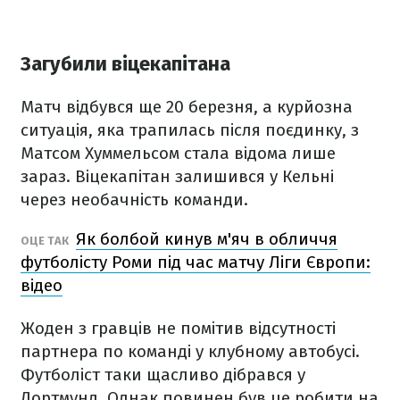
Загубили віцекапітана
Матч відбувся ще 20 березня, а курйозна
ситуація, яка трапилась після поєдинку, з
Матсом Хуммельсом стала відома лише
зараз. Віцекапітан залишився у Кельні
через необачність команди.
Як болбой кинув м'яч в обличчя
ОЦЕ ТАК
футболісту Роми під час матчу Ліги Європи:
відео
Жоден з гравців не помітив відсутності
партнера по команді у клубному автобусі.
Футболіст таки щасливо дібрався у
Дортмунд. Однак повинен був це робити на