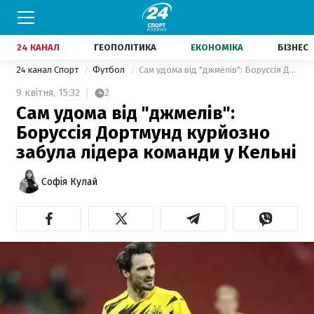
24 КАНАЛ
ГЕОПОЛІТИКА
ЕКОНОМІКА
БІЗНЕС
24 канал Спорт
Футбол
Сам удома від "джмелів": Боруссія Дортмунд курйозно забула лідера команди у Кельні
9 квітня,
15:32
2
Сам удома від "джмелів":
Боруссія Дортмунд курйозно
забула лідера команди у Кельні
Софія Кулай