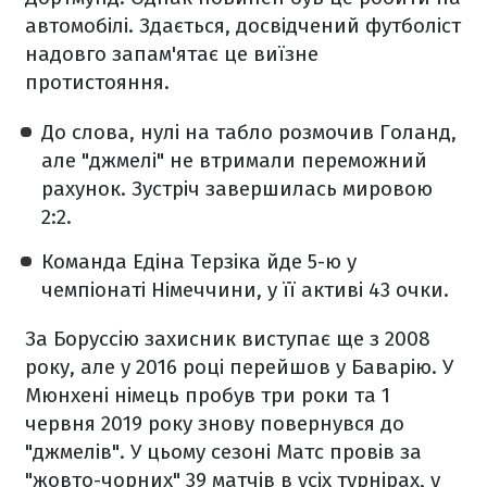
автомобілі. Здається, досвідчений футболіст
надовго запам'ятає це виїзне
протистояння.
До слова, нулі на табло розмочив Голанд,
але "джмелі" не втримали переможний
рахунок. Зустріч завершилась мировою
2:2.
Команда Едіна Терзіка йде 5-ю у
чемпіонаті Німеччини, у її активі 43 очки.
За Боруссію захисник виступає ще з 2008
року, але у 2016 році перейшов у Баварію. У
Мюнхені німець пробув три роки та 1
червня 2019 року знову повернувся до
"джмелів". У цьому сезоні Матс провів за
"жовто-чорних" 39 матчів в усіх турнірах, у