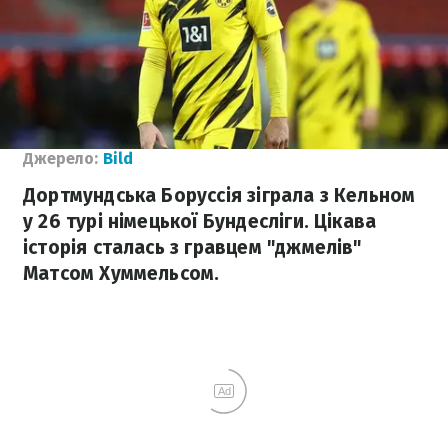
Джерело:
Bild
Дортмундська Боруссія зіграла з Кельном
у 26 турі німецької Бундесліги. Цікава
історія сталась з гравцем "джмелів"
Матсом Хуммельсом.
Ad