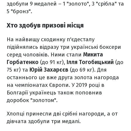
здобули 9 медалей – 1 "золото", 3 "срібла" та
5 "бронз".
Хто здобув призові місця
На найвищу сходинку п'єдесталу
підійнялись відразу три українські боксери
серед чоловіків. Ними стали
Микита
Горбатенко
(до 91 кг),
Ілля Тогобицький
(до
75 кг) та
Юрій Захарєєв
(до 69 кг). Для
останнього це вже друга золота нагорода
на чемпіонатах Європи. У 2019 році в
Болгарії українець також поповнив
доробок "золотом".
Хлопці принесли дві срібні нагороди, а от
дівчата здобули три медалі.